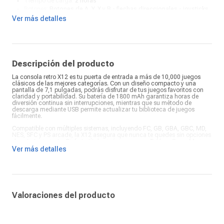
Tiempo de carga:
2 horas
Botones:
Botones de A, Y, X y B - flechas direccionales - joysticks
Detalles de controles:
Sí
Ver más detalles
Descripción del producto
La consola retro X12 es tu puerta de entrada a más de 10,000 juegos
clásicos de las mejores categorías. Con un diseño compacto y una
pantalla de 7,1 pulgadas, podrás disfrutar de tus juegos favoritos con
claridad y portabilidad. Su batería de 1800 mAh garantiza horas de
diversión continua sin interrupciones, mientras que su método de
descarga mediante USB permite actualizar tu biblioteca de juegos
fácilmente.
Compatible con múltiples sistemas, incluyendo FC, GB, GBA, GBC, MD,
NES, SFC y PS arcade, la X12 asegura que nunca te quedes sin opciones
de entretenimiento. Disfruta títulos icónicos como Tekken, Super Mario,
Mario Kart, Crash Bandicoot, Street Fighter, Contra, Top Gear, Donkey
Ver más detalles
Kong, 1947 y Pacman, reviviendo la nostalgia de los clásicos con un
solo dispositivo.
Tu compra incluye la consola X12, audífonos, cable USB, cable para TV
y manual de usuario, ofreciéndote todo lo necesario para comenzar a
jugar desde el primer momento. Su diseño ergonómico y su
compatibilidad con televisores mediante cable facilitan una experiencia
Valoraciones del producto
inmersiva tanto en modo portátil como conectado a la pantalla grande.
Ideal para gamers de todas las edades que buscan diversión retro en
cualquier lugar.