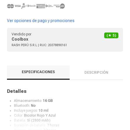
Ver opciones de pago y promociones
Vendido por
(★
5
)
Coolbox
RASH PERÚ S.R.L
| RUC:
20378890161
ESPECIFICACIONES
DESCRIPCIÓN
Detalles
Almacenamiento:
16 GB
Bluetooth:
No
Incluye juegos:
10 mil
Color:
Bicolor Rojo Y Azul
Batería:
Sí (2800 mAh)
Duración de batería:
7 horas