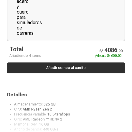
Total
4086
S/
.
90
Añadiendo 4 ítems
¡Ahorra
S/ 600.00
!
Añadir combo al carrito
Detalles
Almacenamiento:
825 GB
CPU:
AMD Ryzen Zen 2
Frecuencia variable:
10.3 teraflops
GPU:
AMD Radeon ™ RDNA 2
Memoria RAM:
16 GB
Ancho de banda:
448 GB/s