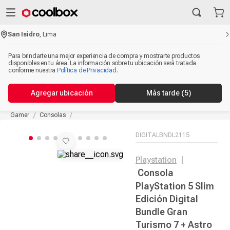
San Isidro
,
Lima
Para brindarte una mejor experiencia de compra y mostrarte productos
disponibles en tu área. La información sobre tu ubicación será tratada
conforme nuestra
Política de Privacidad
.
Agregar ubicación
Más tarde
(5)
Gamer
Consolas
DIGITALBNDL2115
Playstation
|
Consola
PlayStation 5 Slim
Edición Digital
Bundle Gran
Turismo 7 + Astro