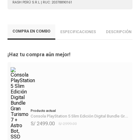
RASH PERÚ S.R.L
| RUC:
20378890161
COMPRA EN COMBO
ESPECIFICACIONES
DESCRIPCIÓN
¡Haz tu compra aún mejor!
Producto actual
Consola PlayStation 5 Slim Edición Digital Bundle Gran
Turismo 7 + Astro Bot, SSD 825GB, gráficos 4K,
S/ 2499.00
S/ 2999.00
control DualSense