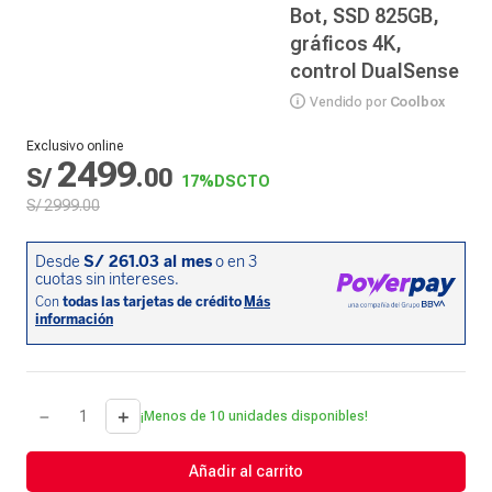
Bot, SSD 825GB,
gráficos 4K,
control DualSense
Vendido por
Coolbox
Exclusivo online
2499
S/
.
00
17%
DSCTO
S/
2999
.
00
－
＋
¡Menos de 10 unidades disponibles!
Añadir al carrito