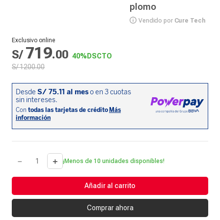
plomo
Vendido por
Cure Tech
Exclusivo online
719
S/
.
00
40%
DSCTO
S/
1200
.
00
－
＋
¡Menos de 10 unidades disponibles!
Añadir al carrito
Comprar ahora