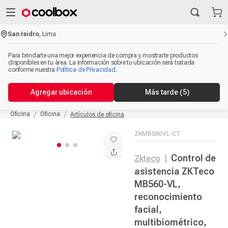
San Isidro
,
Lima
Para brindarte una mejor experiencia de compra y mostrarte productos
disponibles en tu área. La información sobre tu ubicación será tratada
conforme nuestra
Política de Privacidad
.
Agregar ubicación
Más tarde
(5)
Oficina
Oficina
Artículos de oficina
ZKMB560VL-CT
Control de
Zkteco
|
asistencia ZKTeco
MB560-VL,
reconocimiento
facial,
multibiométrico,