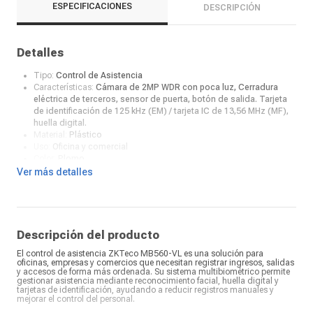
ESPECIFICACIONES
DESCRIPCIÓN
Detalles
Tipo:
Control de Asistencia
Características:
Cámara de 2MP WDR con poca luz, Cerradura
eléctrica de terceros, sensor de puerta, botón de salida. Tarjeta
de identificación de 125 kHz (EM) / tarjeta IC de 13,56 MHz (MF),
huella digital.
Material:
Plástico
Uso:
Oficina y comercial
Color:
Plomo
Uso de poder:
12V 3A
Ver más detalles
Tamaño del monitor:
2.8"
Capacidad máxima:
Capacidad de rostros y huella digital: 3.000
c/u. Capacidad de tarjetas 10,000 (Opcional)
Descripción del producto
El control de asistencia ZKTeco MB560-VL es una solución para
oficinas, empresas y comercios que necesitan registrar ingresos, salidas
y accesos de forma más ordenada. Su sistema multibiométrico permite
gestionar asistencia mediante reconocimiento facial, huella digital y
tarjetas de identificación, ayudando a reducir registros manuales y
mejorar el control del personal.