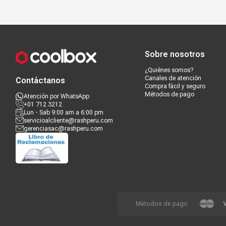
Compra segura
Términos y c
Sobre nosotros
¿Quiénes somos?
Canales de atención
Contáctanos
Compra fácil y seguro
Métodos de pago
Atención por WhatsApp
+01 712 3212
Lun - Sab 9:00 am a 6:00 pm
servicioalcliente@rashperu.com
gerenciasac@rashperu.com
Métodos de pago