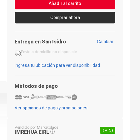
Añadir al carrito
Comprar ahora
Entrega en
San Isidro
Cambiar
Envío a domicilio
no disponible
-
Ingresa tu ubicación para ver disponibilidad
Métodos de pago
Ver opciones de pago y promociones
Vendido por
Marketplace
(★
5
)
IMREHUA EIRL