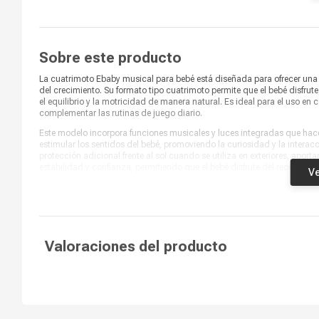
Tiempo de recarga
No aplica
Control remoto
No aplica
Sobre este producto
La cuatrimoto Ebaby musical para bebé está diseñada para ofrecer una 
del crecimiento. Su formato tipo cuatrimoto permite que el bebé disfrut
el equilibrio y la motricidad de manera natural. Es ideal para el uso en
complementar las rutinas de juego diario.
Este modelo incorpora funciones musicales y luces integradas que hac
estimular los sentidos del bebé, promoviendo la curiosidad y la intera
protección adicional frente al sol cuando se utiliza en exteriores, apo
estabilidad y confianza, permitiendo que el bebé disfrute del recorrido
Ve
La cuatrimoto Ebaby musical con luces y sombrilla es una excelente alt
orientado al desarrollo infantil. Su diseño favorece el juego activo y 
edad. El acabado en color fucsia aporta un estilo alegre y llamativo, i
convierte en un aliado perfecto para el tiempo de juego, ofreciendo di
brindando una experiencia segura y entretenida en cada uso.
Valoraciones del producto