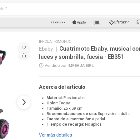
o?
scados
Ofertas
luetooth
IH-CUATRIMOFUC
Cuatrimoto Ebaby, musical co
Ebaby
|
luces y sombrilla, fucsia - EB351
Vendido por
IMREHUA EIRL
dad
Acerca del artículo
Material:
Plastico abs
Color:
Fucsia
oth
Tamaño:
25 x 39 cm
Recomendaciones de uso:
Supervision adulta
puto
Fuente de alimentación:
A pedal
Tiempo de recarga:
No aplica
Ver más detalles