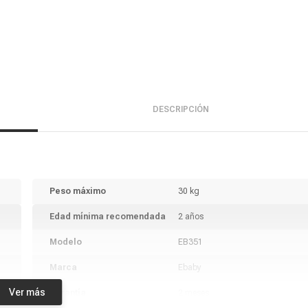
DESCRIPCIÓN
Peso máximo
30 kg
Edad mínima recomendada
2 años
Modelo
EB351
Marca
Ebaby
Ver más
Garantía
2 meses