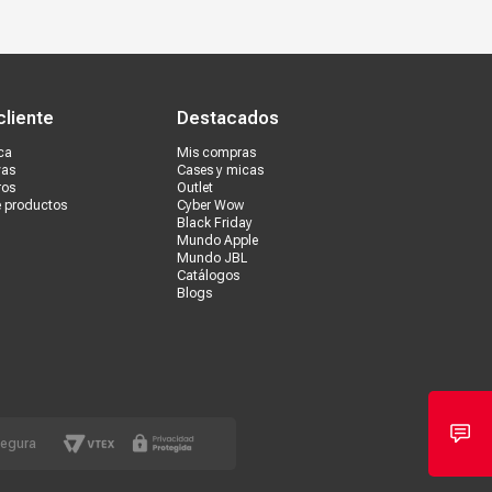
s tiendas
Ventas corporativas
cliente
Destacados
ca
Mis compras
vas
Cases y micas
ros
Outlet
e productos
Cyber Wow
Black Friday
Mundo Apple
Mundo JBL
Catálogos
Blogs
segura