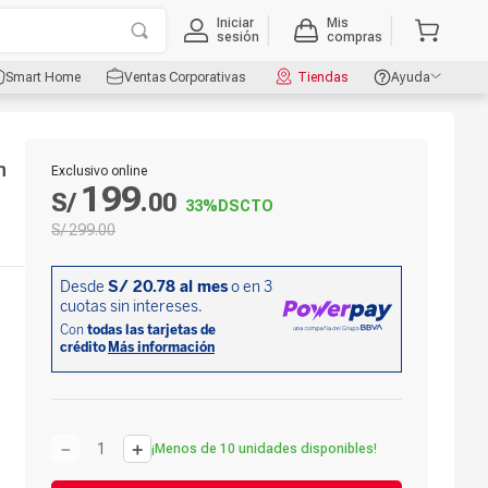
Iniciar
Mis
sesión
compras
Smart Home
Ventas Corporativas
Tiendas
Ayuda
n
Exclusivo online
199
S/
.
00
33%
DSCTO
S/
299
.
00
－
＋
¡Menos de 10 unidades disponibles!