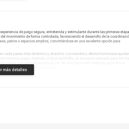
Producto digital
No
Vendido por
Marketplace
experiencia de juego segura, entretenida y estimulante durante las primeras etap
e del movimiento de forma controlada, favoreciendo el desarrollo de la coordinaci
 casa, patios o espacios amplios, convirtiéndose en una excelente opción para
en cada paseo más dinámico y atractivo. Los sonidos y efectos luminosos ayuda
cción mientras juega. Además, incluye sombrilla, un accesorio pensado para brinda
rtando mayor comodidad durante el uso. Su estructura está diseñada para ofrecer
 con mayor seguridad y tranquilidad.
r más detalles
ernativa para padres que buscan un juguete funcional, visualmente atractivo y
la exploración, ayudando a crear hábitos de entretenimiento saludables desde tempr
deal para estimular visualmente y complementar espacios infantiles. Esta cuatrimot
versión, estimulación y un diseño pensado para acompañar el crecimiento del bebé,