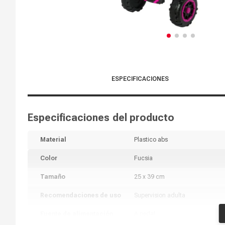
ESPECIFICACIONES
Especificaciones del producto
Material
Plastico abs
Color
Fucsia
Tamaño
25 x 39 cm
Recomendaciones de uso
Supervision adulta
Fuente de alimentación
A pedal