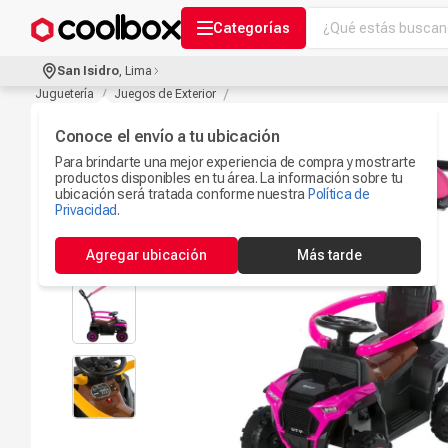
¿Qué estás buscand
Categorías
Términos más bu
San Isidro
,
Lima
Audífonos Con B
Juguetería
Juegos de Exterior
1
.
Celulares
Conoce el envío a tu ubicación
2
.
Para brindarte una mejor experiencia de compra y mostrarte
Ipad
3
.
productos disponibles en tu área. La información sobre tu
ubicación será tratada conforme nuestra
Política de
Iphone 17
Privacidad
.
4
.
Camaras Seguri
5
.
Agregar ubicación
Más tarde
Ps5
6
.
Microfono
7
.
Parlantes Blueto
8
.
Accesorios Com
9
.
Smartwach
10
.