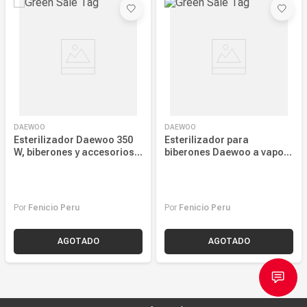
Más reciente
Mayor Descuento
Precio más alto
Precio más bajo
DAEWOO
DAEWOO
Nombre, creciente
Esterilizador Daewoo 350
Esterilizador para
W, biberones y accesorios,
biberones Daewoo a vapor,
Nombre, decreciente
blanco
350W, blanco
Por
Fenicio Peru
Por
Fenicio Peru
AGOTADO
AGOTADO