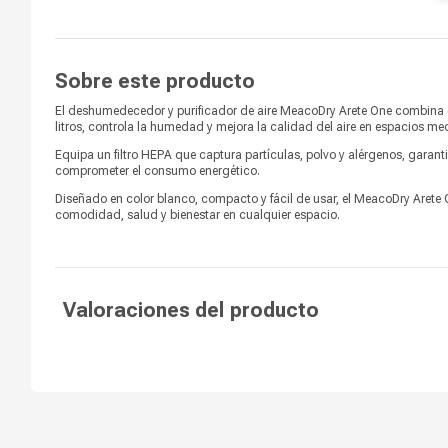
Fuente de poder
Corriente eléctrica
Filtros
Sí
Sobre este producto
Color
Blanco
El deshumedecedor y purificador de aire MeacoDry Arete One combina 
Voltaje
220 -230V, 50hz
litros, controla la humedad y mejora la calidad del aire en espacios me
Equipa un filtro HEPA que captura partículas, polvo y alérgenos, garant
Consumo (Kw)
0.216 Kw
comprometer el consumo energético.
Diseñado en color blanco, compacto y fácil de usar, el MeacoDry Arete 
Mantener un nivel de humedad
comodidad, salud y bienestar en cualquier espacio.
Beneficio
óptimo, purificar el aire, secar su
ropa
Cable de alimentación
1.8 m - Enchufe Schuko
Valoraciones del producto