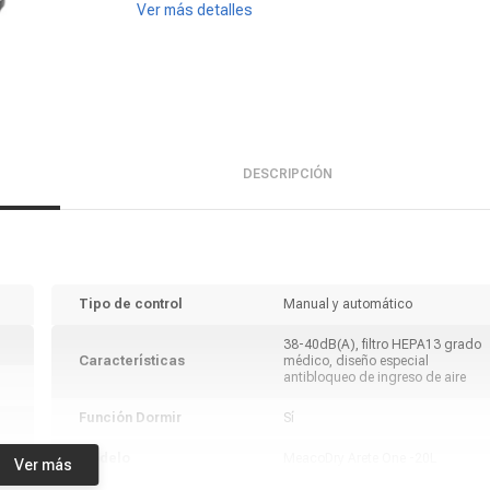
Ver más detalles
DESCRIPCIÓN
Tipo de control
Manual y automático
38-40dB(A), filtro HEPA13 grado
Características
médico, diseño especial
antibloqueo de ingreso de aire
Función Dormir
Sí
Modelo
MeacoDry Arete One -20L
Ver más