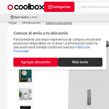
¿Qué estás buscand
Categorías
Términos más bu
San Isidro
,
Lima
Audífonos Con B
Hogar
Climatización
Deshumedecedores
1
.
Celulares
Conoce el envío a tu ubicación
2
.
Para brindarte una mejor experiencia de compra y mostrarte
Ipad
3
.
productos disponibles en tu área. La información sobre tu
ubicación será tratada conforme nuestra
Política de
Iphone 17
Privacidad
.
4
.
Microfono
5
.
Agregar ubicación
Más tarde
Camaras Seguri
6
.
Ps5
7
.
Parlantes Blueto
8
.
Accesorios Com
9
.
Smartwach
10
.