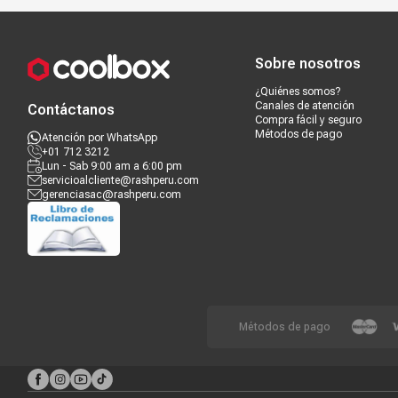
Compra segura
Términos y c
Sobre nosotros
¿Quiénes somos?
Canales de atención
Contáctanos
Compra fácil y seguro
Métodos de pago
Atención por WhatsApp
+01 712 3212
Lun - Sab 9:00 am a 6:00 pm
servicioalcliente@rashperu.com
gerenciasac@rashperu.com
Métodos de pago