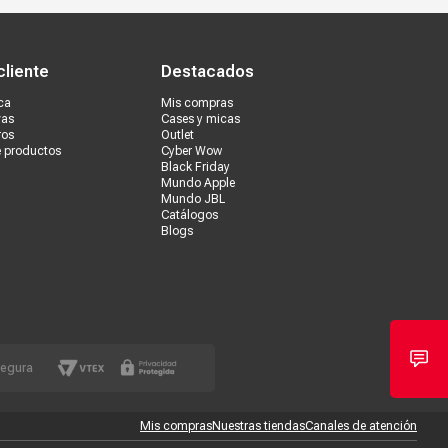
s tiendas
Ventas corporativas
cliente
Destacados
ca
Mis compras
vas
Cases y micas
ros
Outlet
e productos
Cyber Wow
Black Friday
Mundo Apple
Mundo JBL
Catálogos
Blogs
segura
Mis compras
Nuestras tiendas
Canales de atención