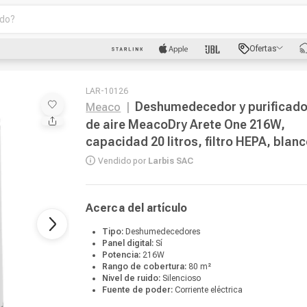
o?
scados
Ofertas
luetooth
LAR-10126
Deshumedecedor y purificado
Meaco
|
de aire MeacoDry Arete One 216W,
capacidad 20 litros, filtro HEPA, blan
Vendido por
Larbis SAC
dad
Acerca del artículo
oth
Tipo:
Deshumedecedores
Panel digital:
Sí
Potencia:
216W
puto
Rango de cobertura:
80 m²
Nivel de ruido:
Silencioso
Fuente de poder:
Corriente eléctrica