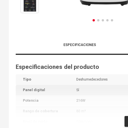
ESPECIFICACIONES
Especificaciones del producto
Tipo
Deshumedecedores
Panel digital
Sí
Potencia
216W
Rango de cobertura
80 m²
Nivel de ruido
Silencioso