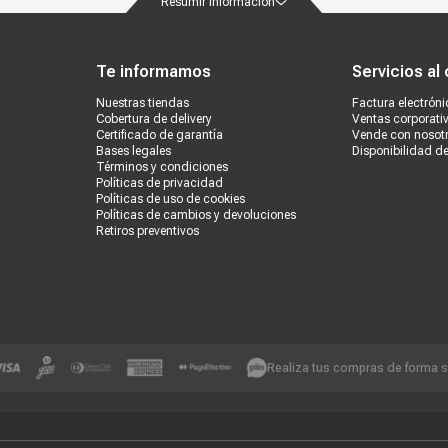
Resumir información
ondiciones
Políticas de privacidad
Canales de atención
Vende con nosotros
Nuestra
Te informamos
Servicios al 
Nuestras tiendas
Factura electróni
Cobertura de delivery
Ventas corporati
Certificado de garantía
Vende con nosot
Bases legales
Disponibilidad d
Términos y condiciones
Políticas de privacidad
Políticas de uso de cookies
Políticas de cambios y devoluciones
Retiros preventivos
Realiza tus compras de forma 