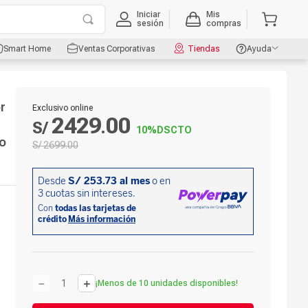
Iniciar
Mis
sesión
compras
Smart Home
Ventas Corporativas
Tiendas
Ayuda
r
Exclusivo online
2429
00
S/
.
10%
DSCTO
co
S/
2699
.
00
－
＋
¡Menos de 10 unidades disponibles!