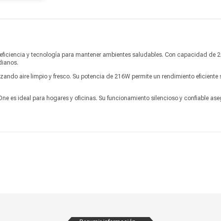
Marca
Meaco
Alto
56.2 cm
Ancho
37.6 cm
eficiencia y tecnología para mantener ambientes saludables. Con capacidad de 
Profundidad
23.2 cm
dianos.
izando aire limpio y fresco. Su potencia de 216W permite un rendimiento eficiente 
Peso
15 kg
Garantía
5 años
One es ideal para hogares y oficinas. Su funcionamiento silencioso y confiable as
Producto digital
No
Vendido por
Marketplace