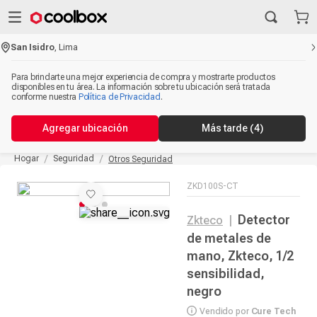
San Isidro
,
Lima
Para brindarte una mejor experiencia de compra y mostrarte productos
disponibles en tu área. La información sobre tu ubicación será tratada
conforme nuestra
Política de Privacidad
.
Agregar ubicación
Más tarde
(3)
Hogar
Seguridad
Otros Seguridad
ZKD100S-CT
Detector
Zkteco
|
de metales de
mano, Zkteco, 1/2
sensibilidad,
negro
Vendido por
Cure Tech