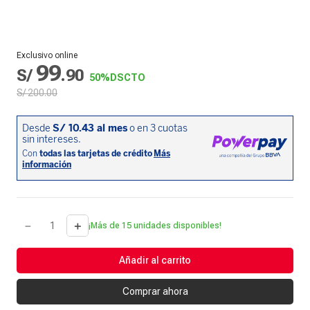
Exclusivo online
99
S/
.
90
50%
DSCTO
S/
200
.
00
－
＋
¡Más de 15 unidades disponibles!
Añadir al carrito
Comprar ahora