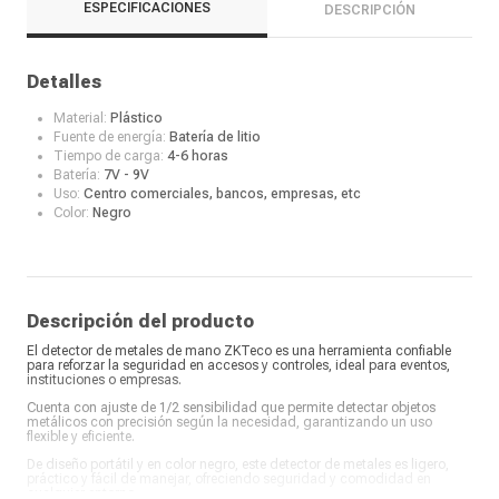
ESPECIFICACIONES
DESCRIPCIÓN
Detalles
Material:
Plástico
Fuente de energía:
Batería de litio
Tiempo de carga:
4-6 horas
Batería:
7V - 9V
Uso:
Centro comerciales, bancos, empresas, etc
Color:
Negro
Descripción del producto
El detector de metales de mano ZKTeco es una herramienta confiable
para reforzar la seguridad en accesos y controles, ideal para eventos,
instituciones o empresas.
Cuenta con ajuste de 1/2 sensibilidad que permite detectar objetos
metálicos con precisión según la necesidad, garantizando un uso
flexible y eficiente.
De diseño portátil y en color negro, este detector de metales es ligero,
práctico y fácil de manejar, ofreciendo seguridad y comodidad en
cualquier entorno.