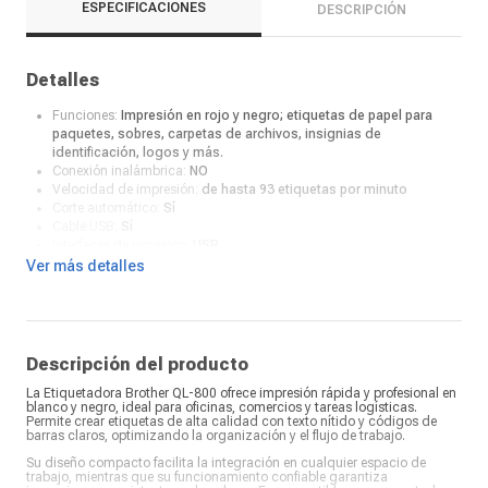
ESPECIFICACIONES
DESCRIPCIÓN
Detalles
Funciones:
Impresión en rojo y negro; etiquetas de papel para
paquetes, sobres, carpetas de archivos, insignias de
identificación, logos y más.
Conexión inalámbrica:
NO
Velocidad de impresión:
de hasta 93 etiquetas por minuto
Corte automático:
Sí
Cable USB:
Sí
Interfaces de conexión:
USB
Compatibilidad S.O.:
Mac OS X 10.11.x, Mac OS X 10.10.5 , Mac OS
Ver más detalles
X 10.12.x, Mac OS X 10.13.x, Windows Vista®, Windows® 7,
Windows® 8/8.1, Windows® 10
Color:
Blanco y negro
Tamaño:
126mm x 213mm x 142mm
Compatibilidad:
Base de datos: CSV, TXT, XLS
Descripción del producto
La Etiquetadora Brother QL-800 ofrece impresión rápida y profesional en
blanco y negro, ideal para oficinas, comercios y tareas logísticas.
Permite crear etiquetas de alta calidad con texto nítido y códigos de
barras claros, optimizando la organización y el flujo de trabajo.
Su diseño compacto facilita la integración en cualquier espacio de
trabajo, mientras que su funcionamiento confiable garantiza