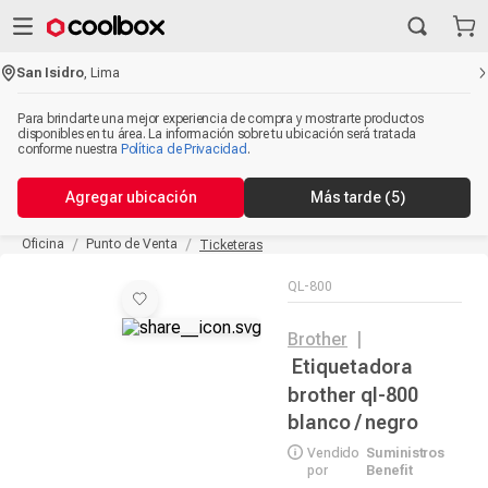
San Isidro
,
Lima
Para brindarte una mejor experiencia de compra y mostrarte productos
disponibles en tu área. La información sobre tu ubicación será tratada
conforme nuestra
Política de Privacidad
.
Agregar ubicación
Más tarde
(5)
Oficina
Punto de Venta
Ticketeras
QL-800
Brother
|
Etiquetadora
brother ql-800
blanco / negro
Vendido
Suministros
por
Benefit