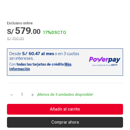
Exclusivo online
579
S/
.
00
17%
DSCTO
S/
700
.
00
－
＋
¡Menos de 5 unidades disponible!
Añadir al carrito
Comprar ahora