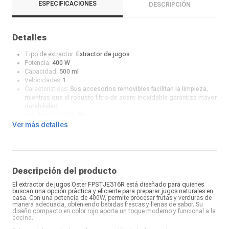
ESPECIFICACIONES
DESCRIPCIÓN
Detalles
Tipo de extractor:
Extractor de jugos
Potencia:
400 W
Capacidad:
500 ml
Velocidades:
1
Características:
Sus accesorios removibles facilitan la limpieza,
mientras que el robusto filtro de acero inoxidable garantiza mayor
durabilidad
Luz de encendido:
No
Color:
Rojo
Ver más detalles
¿Qué incluye en la caja?:
Manual y accesorios
Descripción del producto
El extractor de jugos Oster FPSTJE316R está diseñado para quienes
buscan una opción práctica y eficiente para preparar jugos naturales en
casa. Con una potencia de 400W, permite procesar frutas y verduras de
manera adecuada, obteniendo bebidas frescas y llenas de sabor. Su
diseño compacto en color rojo aporta un toque moderno y funcional a la
cocina.