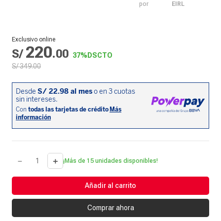
por
EIRL
Exclusivo online
220
S/
.
00
37%
DSCTO
S/
349
.
00
－
＋
¡Más de 15 unidades disponibles!
Añadir al carrito
Comprar ahora