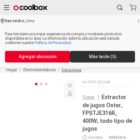
San Isidro
,
Lima
Para brindarte una mejor experiencia de compra y mostrarte productos
disponibles en tu área. La información sobre tu ubicación será tratada
conforme nuestra
Política de Privacidad
.
Agregar ubicación
Más tarde
(5)
Hogar
Electrodomésticos
Extractores
IH-FPSTJE316R
Extractor
Oster
|
de jugos Oster,
FPSTJE316R,
400W, todo tipo de
jugos
Vendido
IMREHUA