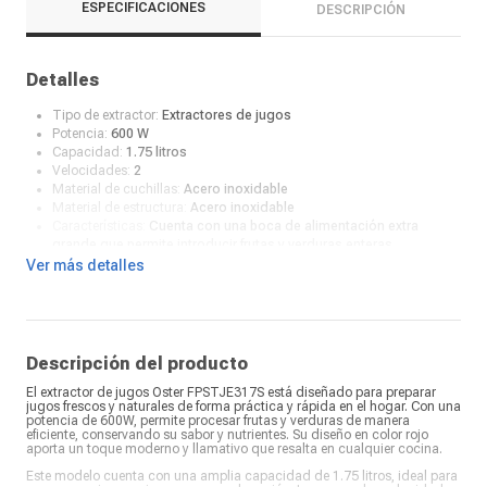
ESPECIFICACIONES
DESCRIPCIÓN
Detalles
Tipo de extractor:
Extractores de jugos
Potencia:
600 W
Capacidad:
1.75 litros
Velocidades:
2
Material de cuchillas:
Acero inoxidable
Material de estructura:
Acero inoxidable
Características:
Cuenta con una boca de alimentación extra
grande que permite introducir frutas y verduras enteras
Luz de encendido:
No
Ver más detalles
Color:
Rojo
¿Qué incluye en la caja?:
Manual y accesorios
Descripción del producto
El extractor de jugos Oster FPSTJE317S está diseñado para preparar
jugos frescos y naturales de forma práctica y rápida en el hogar. Con una
potencia de 600W, permite procesar frutas y verduras de manera
eficiente, conservando su sabor y nutrientes. Su diseño en color rojo
aporta un toque moderno y llamativo que resalta en cualquier cocina.
Este modelo cuenta con una amplia capacidad de 1.75 litros, ideal para