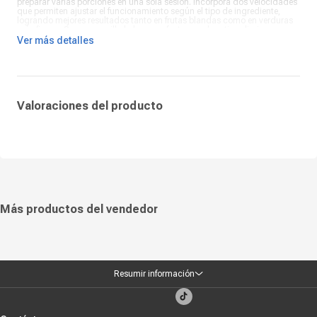
preparar varias porciones en una sola sesión. Incorpora dos velocidades
que permiten ajustar el funcionamiento según el tipo de ingrediente,
logrando mejores resultados tanto en frutas blandas como en verduras
más firmes. Su uso sencillo lo hace perfecto para la rutina diaria.
Ver más detalles
El extractor de jugos Oster FPSTJE317S combina funcionalidad,
capacidad y diseño en un solo electrodoméstico. Es una excelente
opción para quienes buscan llevar un estilo de vida más saludable sin
complicaciones. Gracias a su buena potencia, gran capacidad y
facilidad de uso, se convierte en un aliado indispensable para disfrutar
jugos frescos y nutritivos todos los días.
Valoraciones del producto
Más productos del vendedor
Resumir información