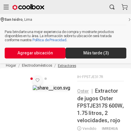
San Isidro
,
Lima
Para brindarte una mejor experiencia de compra y mostrarte productos
disponibles en tu área. La información sobre tu ubicación será tratada
conforme nuestra
Política de Privacidad
.
Agregar ubicación
Más tarde
(3)
Hogar
Electrodomésticos
Extractores
IH-FPSTJE317R
Extractor
Oster
|
de jugos Oster
FPSTJE317S 600W,
1.75 litros, 2
velocidades, rojo
Vendido
IMREHUA