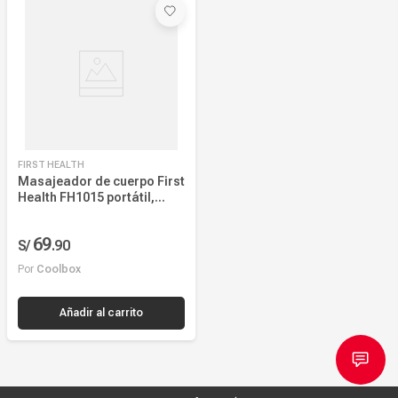
Más reciente
Mayor Descuento
Precio más alto
Precio más bajo
FIRST HEALTH
Nombre, creciente
Masajeador de cuerpo First
Health FH1015 portátil,
Nombre, decreciente
funciona a pilas, negro
69
S/
.
90
Por
Coolbox
Añadir al carrito