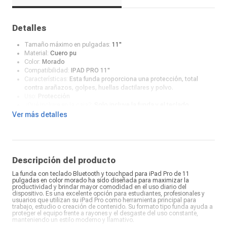
Detalles
Tamaño máximo en pulgadas:
11"
Material:
Cuero pu
Color:
Morado
Compatibilidad:
IPAD PRO 11"
Características:
Esta funda proporciona una protección, total
contra arañazos, golpes, huellas dactilares y polvo.
Uso:
Protección
¿Qué incluye en la caja?:
Solo incluye la funda y el teclado
Ver más detalles
Descripción del producto
La funda con teclado Bluetooth y touchpad para iPad Pro de 11
pulgadas en color morado ha sido diseñada para maximizar la
productividad y brindar mayor comodidad en el uso diario del
dispositivo. Es una excelente opción para estudiantes, profesionales y
usuarios que utilizan su iPad Pro como herramienta principal para
trabajo, estudio o creación de contenido. Su formato tipo funda ayuda a
proteger el equipo frente a rayones y el desgaste del uso constante,
manteniendo un estilo moderno y llamativo.