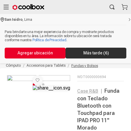
San Isidro
,
Lima
Para brindarte una mejor experiencia de compra y mostrarte productos
disponibles en tu área. La información sobre tu ubicación será tratada
conforme nuestra
Política de Privacidad
.
Agregar ubicación
Más tarde
(5)
Cómputo
Accesorios para Tablets
Fundas y Bolsos
WDT0000000694
Funda
Case R&B
|
con Teclado
Bluetooth con
Touchpad para
IPAD PRO 11"
Morado