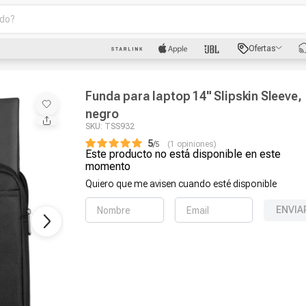
o?
scados
Ofertas
luetooth
Funda para laptop 14" Slipskin Sleeve,
negro
SKU
:
TSS932
5
/
1
opiniones
Este producto no está disponible en este
dad
momento
Quiero que me avisen cuando esté disponible
ENVIA
oth
puto