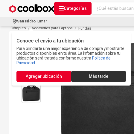
¿Qué estás buscand
Categorías
Términos más bu
San Isidro
,
Lima
Audífonos Con B
Cómputo
Accesorios para Laptops
Fundas
1
.
Celulares
Conoce el envío a tu ubicación
2
.
Para brindarte una mejor experiencia de compra y mostrarte
Ipad
3
.
productos disponibles en tu área. La información sobre tu
ubicación será tratada conforme nuestra
Política de
Iphone 17
Privacidad
.
4
.
Camaras Seguri
5
.
Agregar ubicación
Más tarde
Ps5
6
.
Microfono
7
.
Parlantes Blueto
8
.
Accesorios Com
9
.
Smartwach
10
.