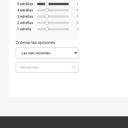
5
estrellas
1
4
estrellas
0
3
estrellas
0
2
estrellas
0
1
estrella
0
Ordenar las opiniones
Compra segura
Términos y c