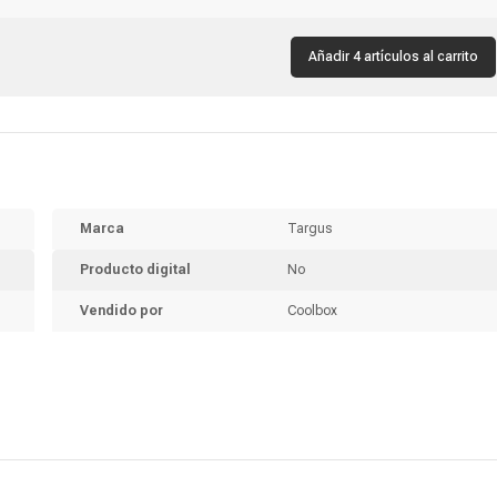
verde, negro
inglés, RGB, switch azul, negro
Añadir 4 artículos al carrito
Marca
Targus
Producto digital
No
Vendido por
Coolbox