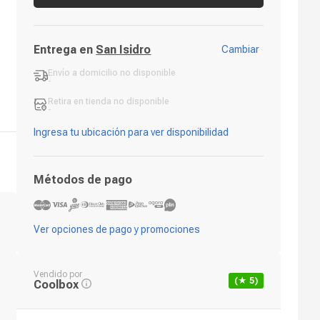
Entrega en
San Isidro
Cambiar
Envío a domicilio
no disponible
-
Retira en tienda
no disponible
-
Ingresa tu ubicación para ver disponibilidad
Métodos de pago
Ver opciones de pago y promociones
Vendido por
(★
5
)
Coolbox