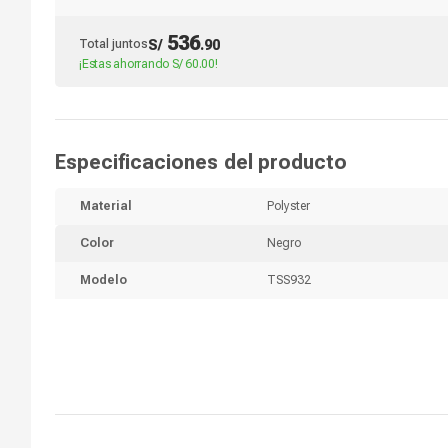
dB, PC y consolas, negro
536
Total juntos
S/
.
90
¡Estas ahorrando
S/ 60.00
!
Especificaciones del producto
Material
Polyster
Color
Negro
Modelo
TSS932