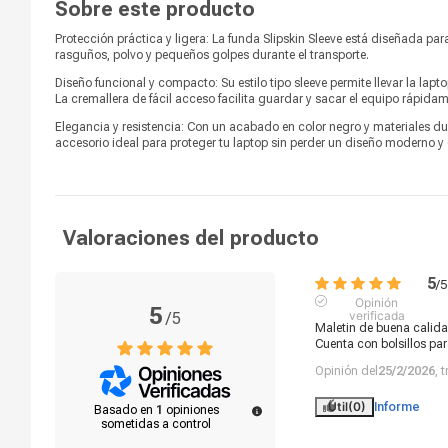
Sobre este producto
Protección práctica y ligera: La funda Slipskin Sleeve está diseñada pa
rasguños, polvo y pequeños golpes durante el transporte.
Diseño funcional y compacto: Su estilo tipo sleeve permite llevar la lap
La cremallera de fácil acceso facilita guardar y sacar el equipo rápidam
Elegancia y resistencia: Con un acabado en color negro y materiales dur
accesorio ideal para proteger tu laptop sin perder un diseño moderno y 
Valoraciones del producto
5
/
5
Opinión
5
verificada
/
5
Maletin de buena calidad
Cuenta con bolsillos par
Opinión del
25/2/2026
, 
Útil
(0)
Informe
Basado en
1
opiniones
sometidas a control