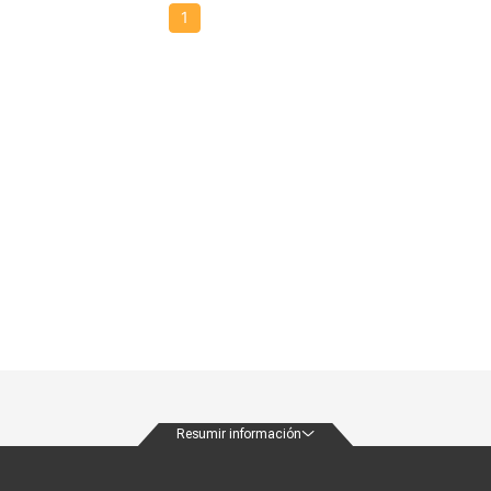
1
Resumir información
ondiciones
Políticas de privacidad
Canales de atención
Vende con nosotros
Nuestra