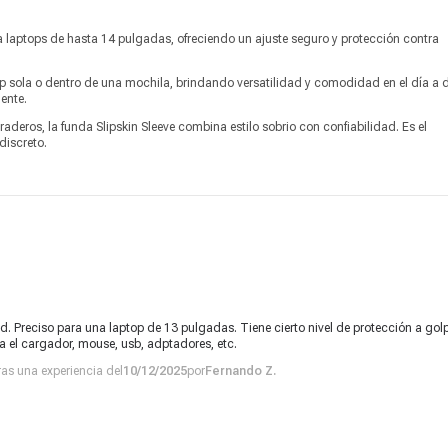
ra laptops de hasta 14 pulgadas, ofreciendo un ajuste seguro y protección contra
top sola o dentro de una mochila, brindando versatilidad y comodidad en el día a d
ente.
aderos, la funda Slipskin Sleeve combina estilo sobrio con confiabilidad. Es el
discreto.
. Preciso para una laptop de 13 pulgadas. Tiene cierto nivel de protección a golp
a el cargador, mouse, usb, adptadores, etc.
tras una experiencia del
10/12/2025
por
Fernando Z.