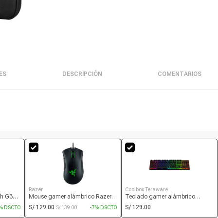
ES
DESCRIPCIÓN
COMENTARIOS
Razer
Coolbox Teraware
ch G335
Mouse gamer alámbrico Razer
Teclado gamer alámbrico
jack
Deathadder Essential conexión
Coolbox T4G Thundebolt,
S/ 129.00
S/ 129.00
% DSCTO
S/ 139.00
-7% DSCTO
d 87.5
USB, 6400 dpi, 5 botones, luz
conexión USB, mecánico, idioma