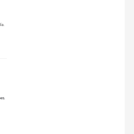
ía.
es. 