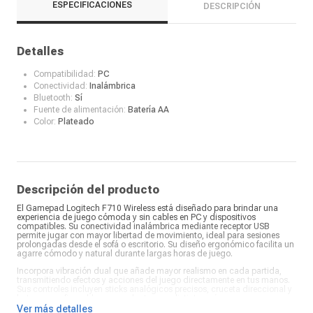
ESPECIFICACIONES
DESCRIPCIÓN
Detalles
Compatibilidad:
PC
Conectividad:
Inalámbrica
Bluetooth:
Sí
Fuente de alimentación:
Batería AA
Color:
Plateado
Descripción del producto
El Gamepad Logitech F710 Wireless está diseñado para brindar una
experiencia de juego cómoda y sin cables en PC y dispositivos
compatibles. Su conectividad inalámbrica mediante receptor USB
permite jugar con mayor libertad de movimiento, ideal para sesiones
prolongadas desde el sofá o escritorio. Su diseño ergonómico facilita un
agarre cómodo y natural durante largas horas de juego.
Incorpora vibración dual que añade mayor realismo en cada partida,
transmitiendo efectos y acciones del juego directamente en tus manos.
Sus controles incluyen sticks analógicos precisos, cruceta direccional y
botones configurables para adaptarse a distintos géneros como
deportes, carreras o acción. Ofrece compatibilidad con múltiples títulos
Ver más detalles