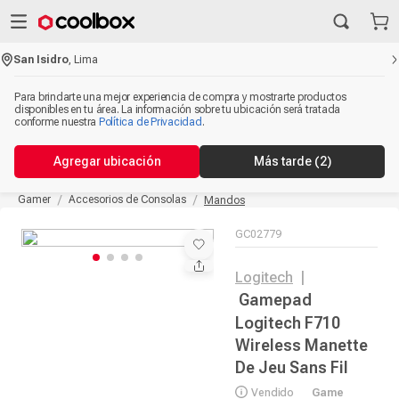
San Isidro
,
Lima
Para brindarte una mejor experiencia de compra y mostrarte productos
disponibles en tu área. La información sobre tu ubicación será tratada
conforme nuestra
Política de Privacidad
.
Agregar ubicación
Más tarde
(2)
Gamer
Accesorios de Consolas
Mandos
GC02779
Logitech
|
Gamepad
Logitech F710
Wireless Manette
De Jeu Sans Fil
Vendido
Game