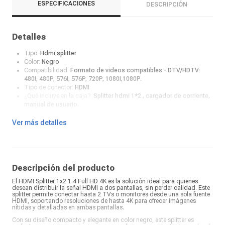
ESPECIFICACIONES
DESCRIPCIÓN
Detalles
Tipo:
Hdmi splitter
Color:
Negro
Compatibilidad:
Formato de videos compatibles - DTV/HDTV:
480I, 480P, 576I, 576P, 720P, 1080I,1080P.
Tipo de conector:
HDMI
¿Qué incluye en la caja?:
Splitter hdmi 1*2., cargador de corriente,
manual de usuario.
Ver más detalles
Descripción del producto
El HDMI Splitter 1x2 1.4 Full HD 4K es la solución ideal para quienes
desean distribuir la señal HDMI a dos pantallas, sin perder calidad. Este
splitter permite conectar hasta 2 TVs o monitores desde una sola fuente
HDMI, soportando resoluciones de hasta 4K para ofrecer imágenes
nítidas y detalladas en ambas pantallas.
Con su diseño compacto y elegante en color negro, este splitter es