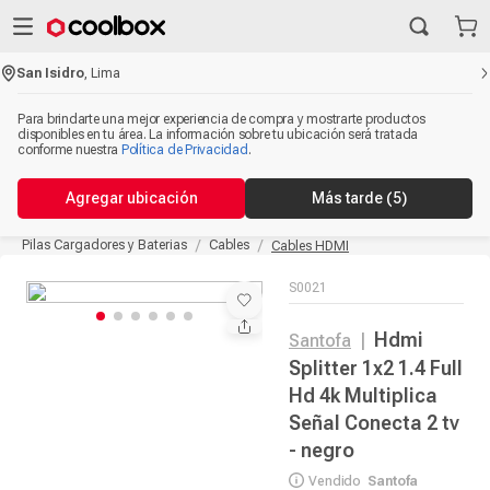
San Isidro
,
Lima
Para brindarte una mejor experiencia de compra y mostrarte productos
disponibles en tu área. La información sobre tu ubicación será tratada
conforme nuestra
Política de Privacidad
.
Agregar ubicación
Más tarde
(5)
Pilas Cargadores y Baterias
Cables
Cables HDMI
S0021
Hdmi
Santofa
|
Splitter 1x2 1.4 Full
Hd 4k Multiplica
Señal Conecta 2 tv
- negro
Vendido
Santofa