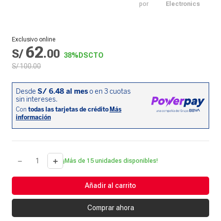
por
Electronics
Exclusivo online
62
S/
.
00
38%
DSCTO
S/
100
.
00
－
＋
¡Más de 15 unidades disponibles!
Añadir al carrito
Comprar ahora