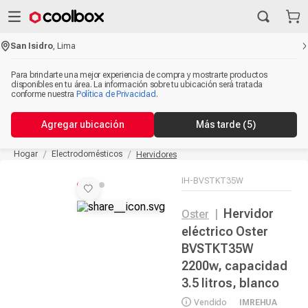
San Isidro
,
Lima
Para brindarte una mejor experiencia de compra y mostrarte productos
disponibles en tu área. La información sobre tu ubicación será tratada
conforme nuestra
Política de Privacidad
.
Agregar ubicación
Más tarde
(5)
Hogar
Electrodomésticos
Hervidores
IH-BVSTKT35W
Hervidor
Oster
|
eléctrico Oster
BVSTKT35W
2200w, capacidad
3.5 litros, blanco
Vendido
IMREHUA