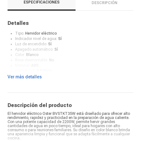
ESPECIFICACIONES
DESCRIPCIÓN
Detalles
Tipo:
Hervidor eléctrico
Indicador nivel de agua:
Sí
Luz de encendido:
Sí
Apagado automático:
Sí
Color:
Blanco
Base desmontable:
No
Material:
ABS
Capacidad:
3.5 litros
Potencia:
2000 W
Ver más detalles
Características:
Cuenta con una tapa de gravedad que permite un
llenado directo desde el grifo
¿Qué incluye en la caja?:
Manual de uso
Descripción del producto
El hervidor eléctrico Oster BVSTKT35W está diseñado para ofrecer alto
rendimiento, rapidez y practicidad en la preparación de agua caliente.
Con una potente capacidad de 2200W, permite hervir grandes
cantidades de agua en poco tiempo, ideal para hogares con alto
consumo o para reuniones familiares. Su diseño en color blanco brinda
una apariencia limpia y funcional que se adapta fácilmente a cualquier
cocina.