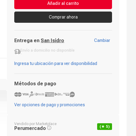
Añadir al carrito
Comprar ahora
Entrega en
San Isidro
Cambiar
Envío a domicilio
no disponible
-
Ingresa tu ubicación para ver disponibilidad
Métodos de pago
Ver opciones de pago y promociones
Vendido por
Marketplace
(★
5
)
Perumercado