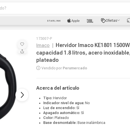
o?
scados
Ofertas
luetooth
173007-P
Hervidor Imaco KE1801 1500W
Imaco
|
capacidad 1.8 litros, acero inoxidable
plateado
Vendido por
Perumercado
Acerca del artículo
dad
oth
Tipo:
Hervidor
Indicador nivel de agua:
No
Luz de encendido:
Sí
Apagado automático:
Sí
Color:
Plateado
puto
Base desmontable:
Base inalámbrica