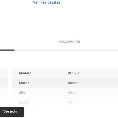
Ver más detalles
DESCRIPCIÓN
Modelo
KE1801
Marca
Imaco
Alto
23 cm
Ancho
20 cm
Ver más
Profundidad
17 cm