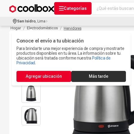
¿Qué estás buscand
Categorías
Términos más bu
San Isidro
,
Lima
Audífonos Con B
Hogar
Electrodomésticos
Hervidores
1
.
Celulares
Conoce el envío a tu ubicación
2
.
Para brindarte una mejor experiencia de compra y mostrarte
Ipad
3
.
productos disponibles en tu área. La información sobre tu
ubicación será tratada conforme nuestra
Política de
Microfono
Privacidad
.
4
.
Iphone 17
5
.
Agregar ubicación
Más tarde
Ps5
6
.
Camaras Seguri
7
.
Parlantes Blueto
8
.
Smartwach
9
.
Accesorios Com
10
.