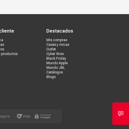
s tiendas
Ventas corporativas
cliente
Destacados
ca
Mis compras
vas
Cases y micas
ros
Outlet
e productos
Cyber Wow
Black Friday
Mundo Apple
Mundo JBL
Catálogos
Blogs
segura