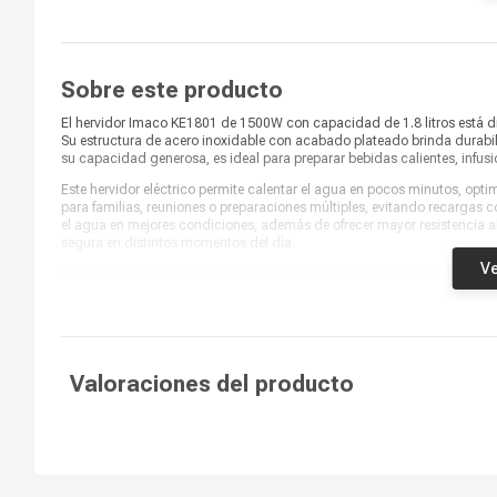
Base desmontable
Base inalámbrica
Material
Cuerpo de Acero
Sobre este producto
Capacidad
1.8 litros
El hervidor Imaco KE1801 de 1500W con capacidad de 1.8 litros está dis
Potencia
1500 W
Su estructura de acero inoxidable con acabado plateado brinda durabi
su capacidad generosa, es ideal para preparar bebidas calientes, infusi
¿Qué incluye en la caja?
Hervidor
Este hervidor eléctrico permite calentar el agua en pocos minutos, opti
para familias, reuniones o preparaciones múltiples, evitando recargas co
el agua en mejores condiciones, además de ofrecer mayor resistencia al
segura en distintos momentos del día.
Ve
El hervidor Imaco KE1801 destaca por su diseño funcional y confiable,
electrodoméstico esencial. Su acabado plateado aporta un estilo sobri
hogares, oficinas o espacios de trabajo que requieren agua caliente de 
resistente y fácil de usar para tus necesidades diarias, asegurando c
Valoraciones del producto