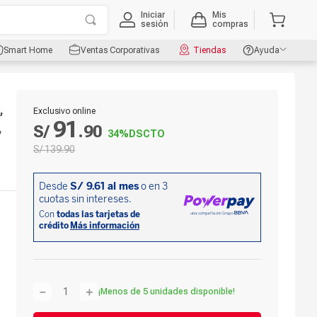
Iniciar
Mis
sesión
compras
Smart Home
Ventas Corporativas
Tiendas
Ayuda
,
Exclusivo online
91
,
S/
.
90
34%
DSCTO
S/
139
.
90
－
＋
¡Menos de 5 unidades disponible!