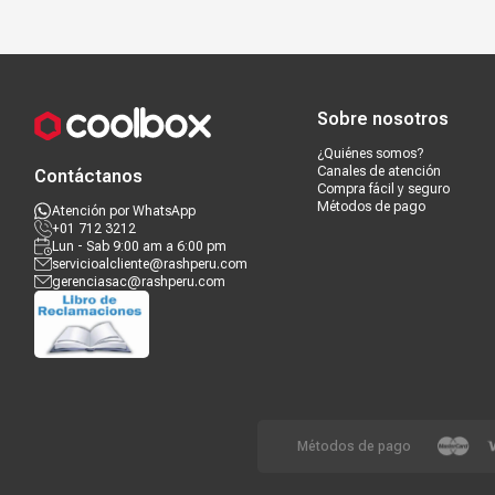
Compra segura
Términos y c
Sobre nosotros
¿Quiénes somos?
Canales de atención
Contáctanos
Compra fácil y seguro
Métodos de pago
Atención por WhatsApp
+01 712 3212
Lun - Sab 9:00 am a 6:00 pm
servicioalcliente@rashperu.com
gerenciasac@rashperu.com
Métodos de pago