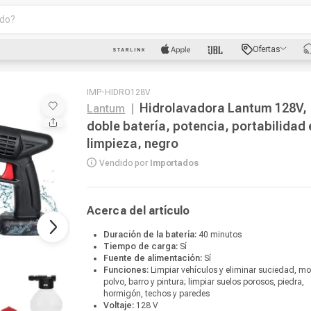
o?
scados
Ofertas
luetooth
IMP-HIDRO128V
Hidrolavadora Lantum 128V,
Lantum
|
doble batería, potencia, portabilidad 
limpieza, negro
Vendido por
Importados
Acerca del artículo
dad
oth
Duración de la batería:
40 minutos
Tiempo de carga:
Sí
Fuente de alimentación:
Sí
Funciones:
Limpiar vehículos y eliminar suciedad, m
polvo, barro y pintura; limpiar suelos porosos, piedra,
hormigón, techos y paredes
Voltaje:
128 V