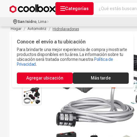
¿Qué estás buscand
Categorías
Términos más bu
San Isidro
,
Lima
Audífonos Con B
Hogar
Automotriz
Hidrolavadoras
1
.
Celulares
Conoce el envío a tu ubicación
2
.
Para brindarte una mejor experiencia de compra y mostrarte
Ipad
3
.
productos disponibles en tu área. La información sobre tu
ubicación será tratada conforme nuestra
Política de
Ps5
Privacidad
.
4
.
Microfono
5
.
Agregar ubicación
Más tarde
Iphone 17
6
.
Camaras Seguri
7
.
Parlantes Blueto
8
.
Iphone 15
9
.
Smartwach
10
.