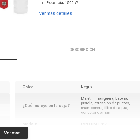
Potencia:
1500 W
Ver más detalles
DESCRIPCIÓN
Color
Negro
Maletin, manguera, bateria,
pistola, extencion de puntas,
¿Qué incluye en la caja?
shamponera, filtro de agua,
conector de man
Modelo
LANTUM 128V
Ver más
Marca
LANTUM