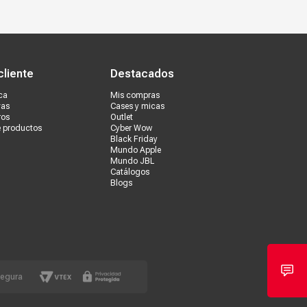
s tiendas
Ventas corporativas
cliente
Destacados
ca
Mis compras
vas
Cases y micas
ros
Outlet
e productos
Cyber Wow
Black Friday
Mundo Apple
Mundo JBL
Catálogos
Blogs
segura