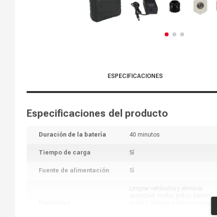
ESPECIFICACIONES
Especificaciones del producto
Duración de la batería
40 minutos
Tiempo de carga
Sí
Fuente de alimentación
Sí
Limpiar vehículos y eliminar
suciedad, moho, polvo, barro y
Funciones
pintura; limpiar suelos porosos,
piedra, hormigón, techos y