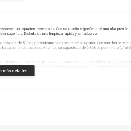
Garantía
3 meses
Producto digital
No
Vendido por
Marketplace
mantener tus espacios impecables. Con un diseño ergonómico y una alta presión, 
ier superficie. Disfruta de una limpieza rápida y sin esfuerzo.
ón máxima de 50 bar, garantizando un rendimiento superior. Con sus dos baterías
areas sin interrupciones. Además, su capacidad de 3.8 litros por minuto (L/min
usar. Incluye una variedad de accesorios, como boquillas de diferentes ángulos y 
e limpieza. Su sistema de autocebo y la función de parada automática no solo ahor
r más detalles
vadora Lantum 128V Doble Batería. Visita Coolbox.pe y adquiere la tuya hoy mismo