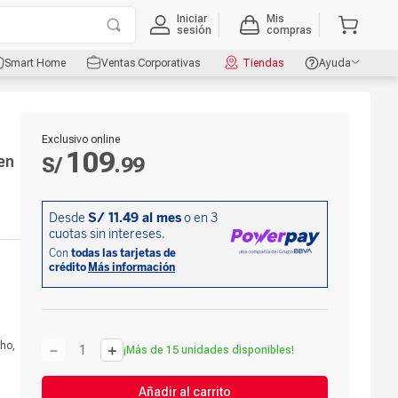
Iniciar
Mis
sesión
compras
Smart Home
Ventas Corporativas
Tiendas
Ayuda
Exclusivo online
109
en
S/
.
99
oho,
－
＋
¡Más de 15 unidades disponibles!
Añadir al carrito