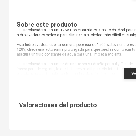
paredes
Voltaje
128 V
Potencia
1500 W
Sobre este producto
La Hidrolavadora Lantum 128V Doble Batería es la solución ideal para 
Capacidad
3.8 litros por minuto (L/min)
hidrolavadora es perfecta para eliminar la suciedad más difícil en cualqu
Esta hidrolavadora cuenta con una potencia de 1500 watts y una presi
128V, ofrece una autonomía prolongada para que puedas completar tus t
asegura un flujo constante de agua para una limpieza eficiente.
La Hidrolavadora Lantum se distingue por su diseño portátil y fácil de 
frasco para detergente, lo que la hace versátil para distintas tareas d
Ve
energía, sino que también prolongan la vida útil del equipo.
No esperes más para disfrutar de una limpieza eficiente con la Hidrola
¡Haz que cada espacio brille como nuevo!
Valoraciones del producto