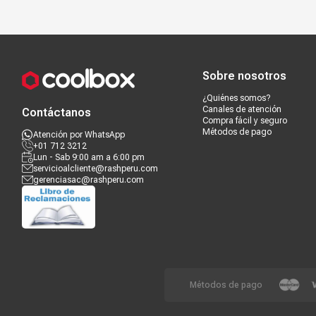
Compra segura
Términos y c
Sobre nosotros
¿Quiénes somos?
Canales de atención
Contáctanos
Compra fácil y seguro
Métodos de pago
Atención por WhatsApp
+01 712 3212
Lun - Sab 9:00 am a 6:00 pm
servicioalcliente@rashperu.com
gerenciasac@rashperu.com
Métodos de pago