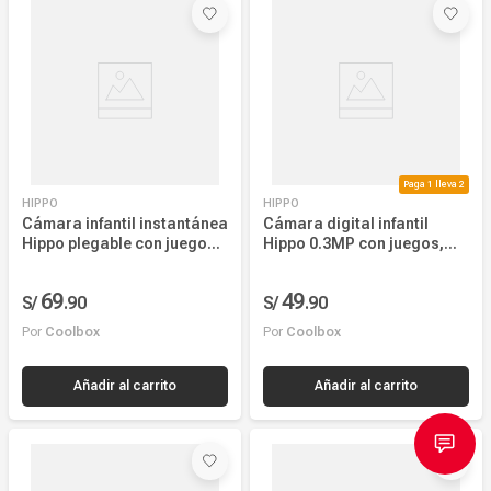
Más reciente
Mayor Descuento
Precio más alto
Precio más bajo
Paga 1 lleva 2
HIPPO
HIPPO
Nombre, creciente
Cámara infantil instantánea
Cámara digital infantil
Hippo plegable con juegos
Hippo 0.3MP con juegos,
Nombre, decreciente
azul
color azul
69
49
S/
.
90
S/
.
90
Por
Coolbox
Por
Coolbox
Añadir al carrito
Añadir al carrito