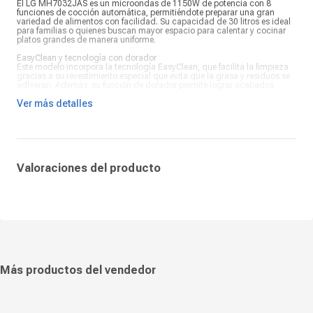
El LG MH7032JAS es un microondas de 1150W de potencia con 8
funciones de cocción automática, permitiéndote preparar una gran
variedad de alimentos con facilidad. Su capacidad de 30 litros es ideal
para familias o quienes buscan mayor espacio para calentar y cocinar
platos grandes de manera uniforme.
EasyClean y tecnología con dorador
Este modelo incorpora la tecnología EasyClean, que facilita la limpieza
gracias a su revestimiento especial que evita que la grasa y residuos se
adhieran. Además, su función de dorador permite lograr acabados
crujientes en tus comidas, como gratinados o carnes más doradas, sin
Ver más detalles
necesidad de un horno convencional.
Diseño moderno y eficiente
Con un diseño elegante en color negro, el LG MH7032JAS se adapta a
cualquier cocina, brindando un estilo sofisticado y funcional. Su panel
digital intuitivo permite un manejo sencillo y preciso, optimizando el
tiempo en la cocina y asegurando resultados óptimos con cada uso.
Valoraciones del producto
Más productos del vendedor