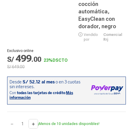
cocción
automática,
EasyClean con
dorador, negro
Vendido
Comercial
por
Rrj
Exclusivo online
499
S/
.
00
23%
DSCTO
S/
649
.
00
－
＋
¡Menos de 10 unidades disponibles!