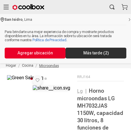
San Isidro
,
Lima
Para brindarte una mejor experiencia de compra y mostrarte productos
disponibles en tu área. La información sobre tu ubicación será tratada
conforme nuestra
Política de Privacidad
.
Agregar ubicación
Más tarde
(2)
Hogar
Cocina
Microondas
RRJ164
Horno
Lg
|
microondas LG
MH7032JAS
1150W, capacidad
30 litros, 8
funciones de