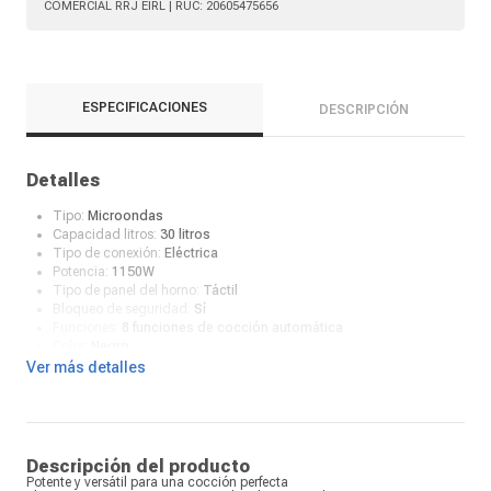
COMERCIAL RRJ EIRL
| RUC:
20605475656
ESPECIFICACIONES
DESCRIPCIÓN
Detalles
Tipo:
Microondas
Capacidad litros:
30 litros
Tipo de conexión:
Eléctrica
Potencia:
1150W
Tipo de panel del horno:
Táctil
Bloqueo de seguridad:
Sí
Funciones:
8 funciones de cocción automática
Color:
Negro
Tipo de pantalla:
Digital
Ver más detalles
Función descongelamiento:
Sí
Reloj:
Sí
Material de la bandeja:
Acero inoxidable
¿Qué incluye en la caja?:
Microondas, manual
Descripción del producto
Potente y versátil para una cocción perfecta