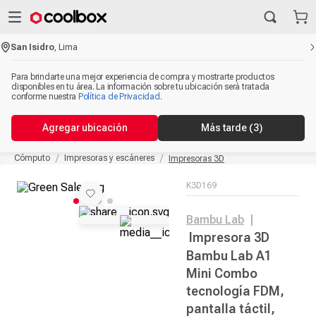
San Isidro
,
Lima
Para brindarte una mejor experiencia de compra y mostrarte productos
disponibles en tu área. La información sobre tu ubicación será tratada
conforme nuestra
Política de Privacidad
.
Agregar ubicación
Más tarde
(3)
Cómputo
Impresoras y escáneres
Impresoras 3D
K3D169
Bambu Lab
|
Impresora 3D
Bambu Lab A1
Mini Combo
tecnología FDM,
pantalla táctil,