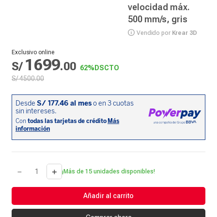
velocidad máx.
500 mm/s, gris
Vendido por
Krear 3D
Exclusivo online
1699
S/
.
00
62%
DSCTO
S/
4500
.
00
－
＋
¡Más de 15 unidades disponibles!
Añadir al carrito