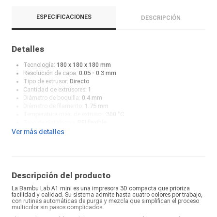
ESPECIFICACIONES
DESCRIPCIÓN
Detalles
Tecnología:
180 x 180 x 180 mm
Resolución de capa:
0.05 - 0.3 mm
Tipo de extrusor:
Directo
Cantidad de extrusores:
1
Diámetro de boquilla:
0.4 mm
Diámetro de filamento:
1.75 mm
Temperatura máx. de extrusor:
300 °C
Tipo de plataforma:
PEI flexible
Temperatura máx. de plataforma:
80 °C
Ver más detalles
Materiales compatibles:
PLA, ABS, TPU, PETG
Retomar impresión:
Si
Sensor de filamento:
Si
Tipo de pantalla:
Táctil
Interfaz:
Micro SD, Wi-Fi, Bambu-Bus
Descripción del producto
Software compatible:
Bambu Studio, Superslicer, Cura, Simplify3D
La Bambu Lab A1 mini es una impresora 3D compacta que prioriza
Formatos compatibles:
STL, OBJ, AMF
facilidad y calidad. Su sistema admite hasta cuatro colores por trabajo,
¿Qué contiene la caja?:
Manual y accesorios
con rutinas automáticas de purga y mezcla que simplifican el proceso
multicolor sin pasos complicados.