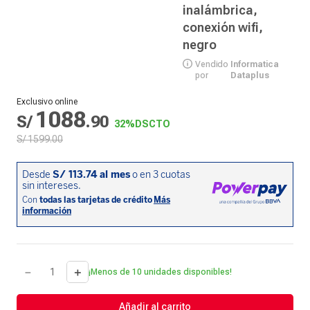
inalámbrica,
conexión wifi,
negro
Vendido
Informatica
por
Dataplus
Exclusivo online
1088
S/
.
90
32%
DSCTO
S/
1599
.
00
－
＋
¡Menos de 10 unidades disponibles!
Añadir al carrito