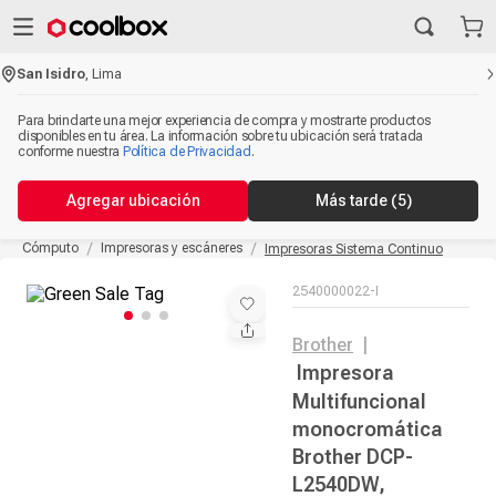
San Isidro
,
Lima
Para brindarte una mejor experiencia de compra y mostrarte productos
disponibles en tu área. La información sobre tu ubicación será tratada
conforme nuestra
Política de Privacidad
.
Agregar ubicación
Más tarde
(5)
Cómputo
Impresoras y escáneres
Impresoras Sistema Continuo
2540000022-I
Brother
|
Impresora
Multifuncional
monocromática
Brother DCP-
L2540DW,