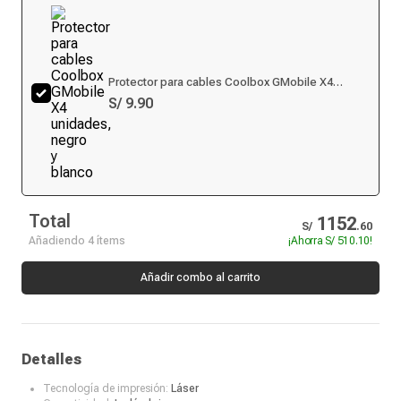
Protector para cables Coolbox GMobile X4
unidades, negro y blanco
S/ 9.90
Total
1152
S/
.
60
Añadiendo 4 ítems
¡Ahorra
S/ 510.10
!
Añadir combo al carrito
Detalles
Tecnología de impresión:
Láser