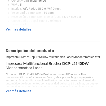
Conectividad:
Inalámbrico
Wi-Fi:
Sí
Interfaz:
Wifi, Red, USB 2.0, Wifi Direct
Velocidad de impresión:
30 ppm
Resolución de impresión a color (dpi):
2400 x 600 dpi
Capacidad de papel:
Hasta 250 hojas
Escáner:
Sí
Ver más detalles
Descripción del producto
Impresora Brother Dcp-L2540Dw Multifunción Laser Monocromática Wifi
Impresora Multifuncional Brother
DCP-L2540DW
Monocromatica Laser
El modelo
DCP-L2540DW
de Brother es una multifuncional láser
monocromática confiable y económica, ideal para el hogar o pequeñas
empresas. Este multifuncional de diseño compacto posee un alimentador
automático de documentos con capacidad de hasta 35 páginas, un dúplex
automático para imprimir por ambas caras del papel, y una bandeja con
capacidad para 250 hojas. Puede conectarse fácilmente de forma
Ver más detalles
inalámbrica o mediante Ethernet, e imprime y copia hasta 30 páginas por
minuto. Imprime desde dispositivos móviles compatibles a través de una red
inalámbrica y escanea documentos a una variedad de destinos, incluyendo
los servicios más populares en la nube.