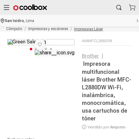
San Isidro
,
Lima
Cómputo
Impresoras y escáneres
Impresoras Láser
AMMFCL2880DW
Brother
|
Impresora
multifuncional
láser Brother MFC-
L2880DW Wi-Fi,
inalámbrica,
monocromática,
usa cartuchos de
tóner
Vendido por
Ampimo