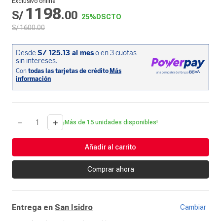
Exclusivo online
1198
S/
.
00
25%
DSCTO
S/
1600
.
00
－
＋
¡Más de 15 unidades disponibles!
Añadir al carrito
Comprar ahora
Entrega en
San Isidro
Cambiar