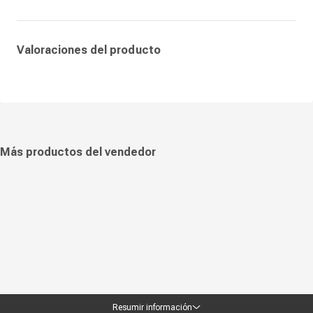
La Brother MFC-L2880DW destaca por su operación rápida, diseño
robusto y función dúplex automático que optimiza el uso de papel. Es
una opción ideal para entornos corporativos y profesionales que buscan
un equipo confiable, versátil y eficiente para mantener la productividad
diaria con claridad y calidad en cada documento.
Valoraciones del producto
Más productos del vendedor
Resumir información