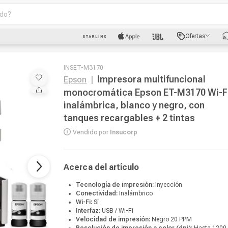
o?
scados
Ofertas
luetooth
INSET-M3170
Impresora multifuncional
Epson
|
monocromática Epson ET-M3170 Wi-F
inalámbrica, blanco y negro, con
tanques recargables + 2 tintas
dad
Vendido por
Insucorp
Acerca del artículo
oth
Tecnología de impresión:
Inyección
puto
Conectividad:
Inalámbrico
Wi-Fi:
Sí
Interfaz:
USB / Wi-Fi
Velocidad de impresión:
Negro 20 PPM