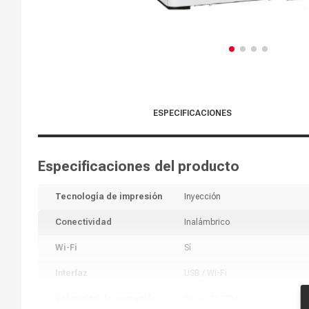
ESPECIFICACIONES
Especificaciones del producto
Tecnología de impresión
Inyección
Conectividad
Inalámbrico
Wi-Fi
Sí
Interfaz
USB / Wi-Fi
Velocidad de impresión
Negro 20 PPM