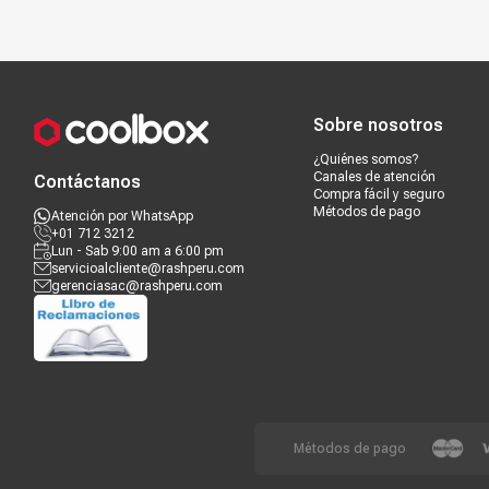
Compra segura
Términos y c
Sobre nosotros
¿Quiénes somos?
Canales de atención
Contáctanos
Compra fácil y seguro
Métodos de pago
Atención por WhatsApp
+01 712 3212
Lun - Sab 9:00 am a 6:00 pm
servicioalcliente@rashperu.com
gerenciasac@rashperu.com
Métodos de pago