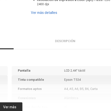
Resolución de impresión a color (dpi):
Hasta 1200
2400 dpi
Ver más detalles
DESCRIPCIÓN
Pantalla
LCD 2.44" táctil
Tinta compatible
Epson T534
Formatos aptos
A4, A5, A6, B5, B6, Carta
Conexiones
Alámbrica
Ver más
Imprime desde App
Sí