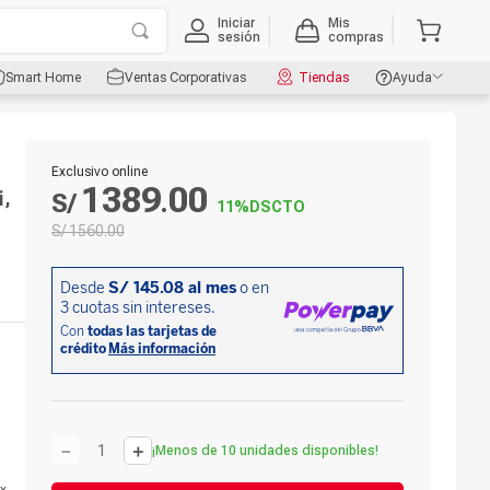
Iniciar
Mis
sesión
compras
Smart Home
Ventas Corporativas
Tiendas
Ayuda
Exclusivo online
1389
00
i,
S/
.
11%
DSCTO
S/
1560
.
00
－
＋
¡Menos de 10 unidades disponibles!