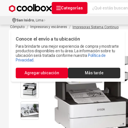
¿Qué estás buscand
Categorías
Términos más bu
San Isidro
,
Lima
Audífonos Con B
Cómputo
Impresoras y escáneres
Impresoras Sistema Continuo
1
.
Celulares
Conoce el envío a tu ubicación
2
.
Para brindarte una mejor experiencia de compra y mostrarte
Ipad
3
.
productos disponibles en tu área. La información sobre tu
ubicación será tratada conforme nuestra
Política de
Iphone 17
Privacidad
.
4
.
Camaras Seguri
5
.
Agregar ubicación
Más tarde
Ps5
6
.
Microfono
7
.
Parlantes Blueto
8
.
Accesorios Com
9
.
Smartwach
10
.