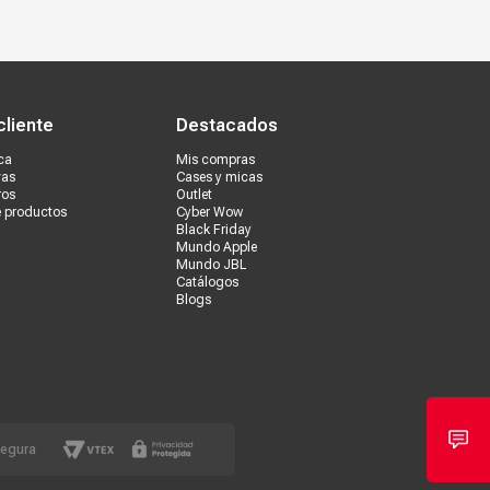
s tiendas
Ventas corporativas
cliente
Destacados
ca
Mis compras
vas
Cases y micas
ros
Outlet
e productos
Cyber Wow
Black Friday
Mundo Apple
Mundo JBL
Catálogos
Blogs
segura