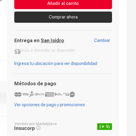
 x
Añadir al carrito
Comprar ahora
Entrega en
San Isidro
Cambiar
Envío a domicilio
no disponible
-
Ingresa tu ubicación para ver disponibilidad
Métodos de pago
Ver opciones de pago y promociones
Vendido por
Marketplace
(★
5
)
Insucorp