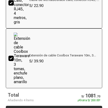
metros, gris
S/ 22.90
Extensión de cable Coolbox Teraware 10m, 3
tomas, enchufe plano, amarillo
S/ 39.90
Total
1081
S/
.
70
Añadiendo 4 ítems
¡Ahorra
S/ 260.00
!