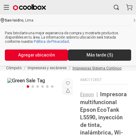
San Isidro
,
Lima
Para brindarte una mejor experiencia de compra y mostrarte productos
disponibles en tu área. La información sobre tu ubicación será tratada
conforme nuestra
Política de Privacidad
.
Agregar ubicación
Más tarde
(5)
Cómputo
Impresoras y escáneres
Impresoras Sistema Continuo
AMC11CK57
Impresora
Epson
|
multifuncional
Epson EcoTank
L5590, inyección
de tinta,
inalámbrica, Wi-