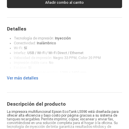
Añadir combo al carrito
Detalles
Tecnología de impresión:
Inyección
Conectividad:
Inalámbrico
Wi-Fi:
Sí
Interfaz:
USB / Wi-Fi / Wi-Fi Direct / Ethernet
Velocidad de impresión:
Negro 33 PPM, Color 20 PPM
Impresión doble cara:
No
Escáner:
Sí
Resolución de escáner (dpi):
1200 x 2400 ppp
Fotocopiadora:
Sí
Ver más detalles
Incluye tintas:
Sí
Fax:
Sí
Tipo de suministro:
Botella de tinta
Formatos aptos:
A4, Carta, Oficio, Ejecutivo, A6, Foto: 4” x 6”A4,
Carta, Oficio, Ejecutivo, A6, Foto: 4” x 6
Descripción del producto
Conexiones:
Alámbrica
La impresora multifuncional Epson EcoTank L5590 está diseñada para
Imprime desde App:
Sí
ofrecer alta eficiencia y bajo costo por página gracias a su sistema de
¿Qué incluye en la caja?:
Impresora, 4 botellas de tinta, cables de
tanques recargables. Permite imprimir, copiar, escanear y enviar fax,
conexión,Manual de uso.
convirtiéndose en una solución completa para el hogar o la oficina. Su
tecnología de inyección de tinta garantiza resultados nítidos y de