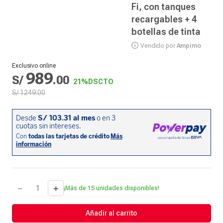
Fi, con tanques
recargables + 4
botellas de tinta
Vendido por
Ampimo
Exclusivo online
989
S/
.
00
21%
DSCTO
S/
1249
.
00
－
＋
¡Más de 15 unidades disponibles!
Añadir al carrito