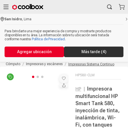
San Isidro
,
Lima
Para brindarte una mejor experiencia de compra y mostrarte productos
disponibles en tu área. La información sobre tu ubicación será tratada
conforme nuestra
Política de Privacidad
.
Agregar ubicación
Más tarde
(4)
Cómputo
Impresoras y escáneres
Impresoras Sistema Continuo
HP580-CLM
Impresora
HP
|
multifuncional HP
Smart Tank 580,
inyección de tinta,
inalámbrica, Wi-
Fi, con tanques