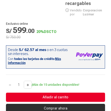
recargables
Vendido
Corporacion
por
Luzmar
Exclusivo online
599
S/
.
00
20%
DSCTO
S/
750
.
00
－
＋
¡Más de 15 unidades disponibles!
Añadir al carrito
Comprar ahora