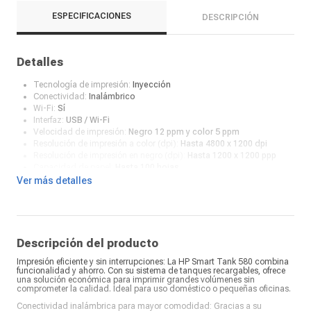
ESPECIFICACIONES
DESCRIPCIÓN
Detalles
Tecnología de impresión:
Inyección
Conectividad:
Inalámbrico
Wi-Fi:
Sí
Interfaz:
USB / Wi-Fi
Velocidad de impresión:
Negro 12 ppm y color 5 ppm
Resolución de impresión a color (dpi):
Hasta 4800 x 1200 dpi
Resolución de impresión en negro (dpi):
Hasta 1200 x 1200 ppp
Capacidad de papel:
Hasta 100 hojas
Copias múltiples:
Si
Ver más detalles
Impresión doble cara:
No
Escáner:
Sí
Resolución de escáner (dpi):
Hasta 1200 x 1200 dpi
Fotocopiadora:
Sí
Incluye tintas:
Si
Descripción del producto
Pantalla:
1.2-inch iCON LCD Display
Impresión eficiente y sin interrupciones: La HP Smart Tank 580 combina
Tipo de suministro:
Botella de tinta
funcionalidad y ahorro. Con su sistema de tanques recargables, ofrece
Tinta compatible:
GT53/GT52
una solución económica para imprimir grandes volúmenes sin
Formatos aptos:
A4; B5; A6; Sobre DL, legal
comprometer la calidad. Ideal para uso doméstico o pequeñas oficinas.
Imprime desde App:
HP Smart
Conectividad inalámbrica para mayor comodidad: Gracias a su
¿Qué incluye en la caja?:
Impresora, guía de instalación, Tintas