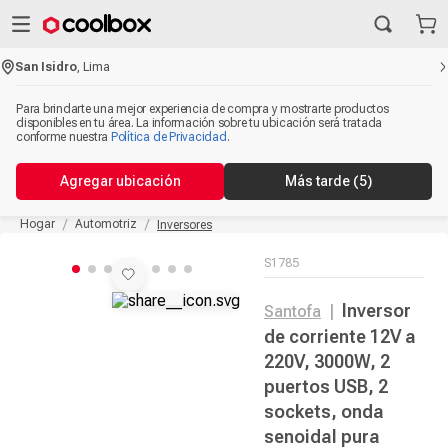
San Isidro
,
Lima
Para brindarte una mejor experiencia de compra y mostrarte productos
disponibles en tu área. La información sobre tu ubicación será tratada
conforme nuestra
Política de Privacidad
.
Agregar ubicación
Más tarde
(5)
Hogar
Automotriz
Inversores
S1785
Inversor
Santofa
|
de corriente 12V a
220V, 3000W, 2
puertos USB, 2
sockets, onda
senoidal pura