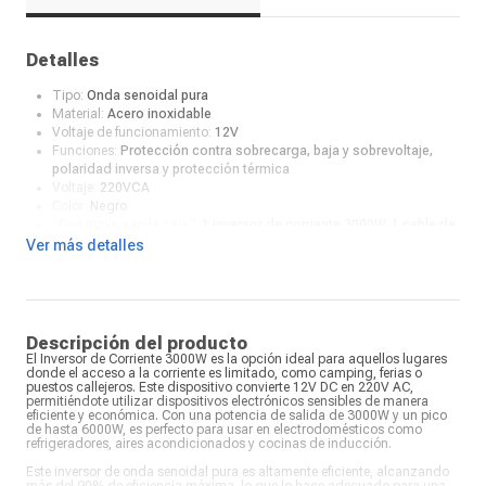
Detalles
Tipo:
Onda senoidal pura
Material:
Acero inoxidable
Voltaje de funcionamiento:
12V
Funciones:
Protección contra sobrecarga, baja y sobrevoltaje,
polaridad inversa y protección térmica
Voltaje:
220VCA
Color:
Negro
¿Qué incluye en la caja?:
1 inversor de corriente 3000W, 1 cable de
carga, 4 fusibles de repuesto, 1 control de encendido y 1 manual
Ver más detalles
de instrucciones
Descripción del producto
El Inversor de Corriente 3000W es la opción ideal para aquellos lugares
donde el acceso a la corriente es limitado, como camping, ferias o
puestos callejeros. Este dispositivo convierte 12V DC en 220V AC,
permitiéndote utilizar dispositivos electrónicos sensibles de manera
eficiente y económica. Con una potencia de salida de 3000W y un pico
de hasta 6000W, es perfecto para usar en electrodomésticos como
refrigeradores, aires acondicionados y cocinas de inducción.
Este inversor de onda senoidal pura es altamente eficiente, alcanzando