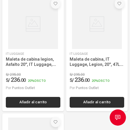
Más reciente
Mayor Descuento
Precio más alto
Precio más bajo
IT LUGGAGE
IT LUGGAGE
Nombre, creciente
Maleta de cabina legion,
Maleta de cabina, IT
Asfalto 20", IT Luggage,
Luggage, Legion, 20", 47L, 4
Nombre, decreciente
diseño elegante, seguridad
ruedas, cerradura TSA,
TSA, movilidad 360°, negro
S/
295
.
00
estructura rígida, negra
S/
295
.
00
236
236
S/
.
00
S/
.
00
20%
DSCTO
20%
DSCTO
Por
Puntos Outlet
Por
Puntos Outlet
Añadir al carrito
Añadir al carrito