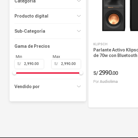
Categoría
Parlantes
Producto digital
No
Sub-Categoría
Parlantes karaoke
KLIPSCH
Gama de Precios
Parlante Activo Klip
de 70w con Bluetooth
Min
Max
Analógicas y Digitale
S/
S/
2990
S/
.
00
Por
Audiolima
Vendido por
Marketplace
Añadir al carrito