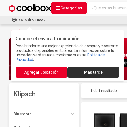
¿Qué estás buscand
Categorías
Términos más bu
San Isidro
,
Lima
Audífonos Con B
1
.
Klipsch
Celulares
Conoce el envío a tu ubicación
2
.
Para brindarte una mejor experiencia de compra y mostrarte
Ipad
3
.
productos disponibles en tu área. La información sobre tu
ubicación será tratada conforme nuestra
Política de
Microfono
Privacidad
.
4
.
Iphone 17
5
.
Agregar ubicación
Más tarde
Ps5
6
.
Camaras Seguri
7
.
1 de 1
resultado
Klipsch
Parlantes Blueto
8
.
Smartwach
9
.
Bluetooth
Accesorios Com
10
.
Sí