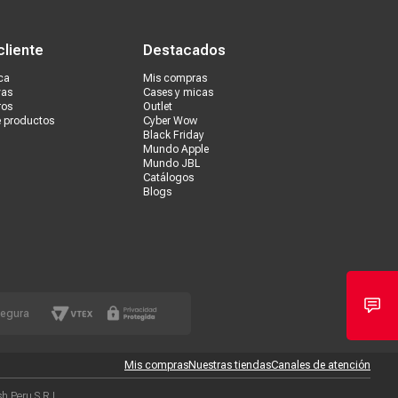
s tiendas
Ventas corporativas
cliente
Destacados
ca
Mis compras
vas
Cases y micas
ros
Outlet
e productos
Cyber Wow
Black Friday
Mundo Apple
Mundo JBL
Catálogos
Blogs
segura
Mis compras
Nuestras tiendas
Canales de atención
 Peru S.R.L.