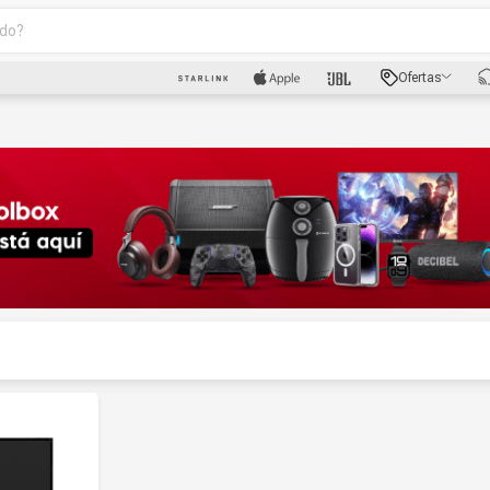
o?
scados
Ofertas
luetooth
dad
oth
puto