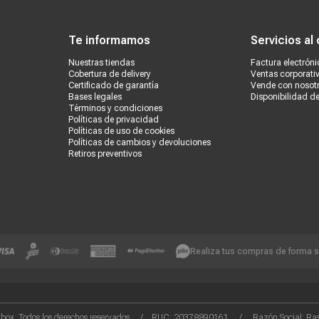
ondiciones
Políticas de privacidad
Canales de atención
Vende con nosotros
Nuestra
Te informamos
Servicios al 
Nuestras tiendas
Factura electróni
Cobertura de delivery
Ventas corporati
Certificado de garantía
Vende con nosot
Bases legales
Disponibilidad d
Términos y condiciones
Políticas de privacidad
Políticas de uso de cookies
Políticas de cambios y devoluciones
Retiros preventivos
Realiza tus compras de forma 
box. Todos los derechos reservados. / RUC: 20378890161 / Razón Social: Rash