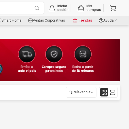
Iniciar
Mis
sesión
compras
Smart Home
Ventas Corporativas
Tiendas
Ayuda
Relevancia
Relevancia
Más reciente
Mayor Descuento