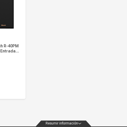
sch R-40PM
 Entradas
s
Resumir información