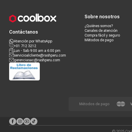
Compra segura
Términos y c
Sobre nosotros
¿Quiénes somos?
Canales de atención
Contáctanos
Compra fácil y seguro
Métodos de pago
Atención por WhatsApp
+01 712 3212
Lun - Sab 9:00 am a 6:00 pm
servicioalcliente@rashperu.com
gerenciasac@rashperu.com
Métodos de pago
© 2025 Cool