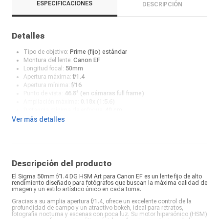
ESPECIFICACIONES
DESCRIPCIÓN
Detalles
Tipo de objetivo:
Prime (fijo) estándar
Montura del lente:
Canon EF
Longitud focal:
50mm
Apertura máxima:
f/1.4
Apertura mínima:
f/16
Punto de vista:
46.8° (en cámaras full frame)
Ampliación máxima:
0.18x (1:5.6)
Distancia mínima de enfoque:
40 cm
Diseño óptico:
13 elementos en 8 grupos
Ver más detalles
Cuchillas diafragma:
9 láminas redondeadas, ideales para un
bokeh suave
Tipo de enfoque:
Autofocus (HSM - Hyper Sonic Motor) y enfoque
manual (MF)
Estabilización de imagen:
No
Descripción del producto
Tamaño filtro:
77 mm
El Sigma 50mm f/1.4 DG HSM Art para Canon EF es un lente fijo de alto
Formato:
Full frame (compatible APS-C)
rendimiento diseñado para fotógrafos que buscan la máxima calidad de
Ángulo de visión:
46.8° (full frame)
imagen y un estilo artístico único en cada toma.
Elementos de los objetivos:
13
Gracias a su amplia apertura f/1.4, ofrece un excelente control de la
Grupos de lentes:
8
profundidad de campo y un atractivo bokeh, ideal para retratos,
Láminas del diafragma:
9
fotografía nocturna y escenas con poca luz. Su motor hipersónico (HSM)
Autofoco:
Sí