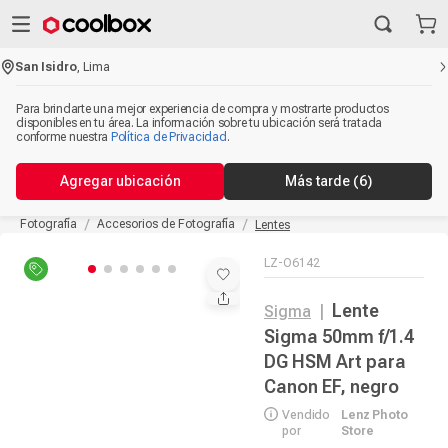
San Isidro
,
Lima
Para brindarte una mejor experiencia de compra y mostrarte productos
disponibles en tu área. La información sobre tu ubicación será tratada
conforme nuestra
Política de Privacidad
.
Agregar ubicación
Más tarde
(5)
Fotografía
Accesorios de Fotografía
Lentes
LZ-O6142
Lente
Sigma
|
Sigma 50mm f/1.4
DG HSM Art para
Canon EF, negro
Vendido
Lenz Photo
por
Store