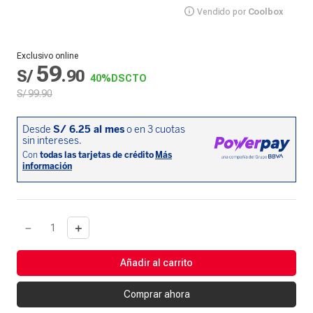
Vendido por
Coolbox
Exclusivo online
59
S/
.
90
40%
DSCTO
S/
99
.
90
－
＋
Añadir al carrito
Comprar ahora