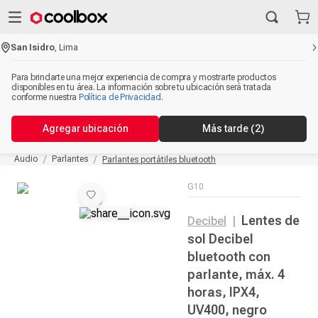
San Isidro
,
Lima
Para brindarte una mejor experiencia de compra y mostrarte productos
disponibles en tu área. La información sobre tu ubicación será tratada
conforme nuestra
Política de Privacidad
.
Agregar ubicación
Más tarde
(2)
Audio
Parlantes
Parlantes portátiles bluetooth
G10
Lentes de
Decibel
|
sol Decibel
bluetooth con
parlante, máx. 4
horas, IPX4,
UV400, negro