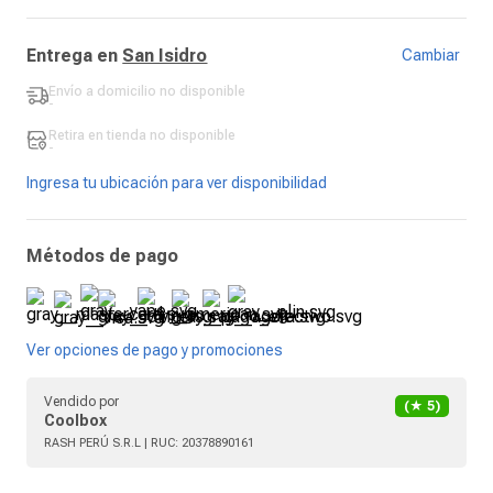
Entrega en
San Isidro
Cambiar
Envío a domicilio
no disponible
-
Retira en tienda
no disponible
-
Ingresa tu ubicación para ver disponibilidad
Métodos de pago
Ver opciones de pago y promociones
Vendido por
(★
5
)
Coolbox
RASH PERÚ S.R.L
| RUC:
20378890161