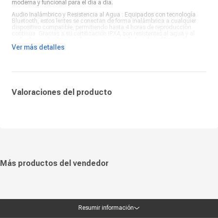
moderna y funcional para el día a día.
Audio Inalámbrico y Resistencia al Agua : Equipados con tecnología
Bluetooth, estos lentes se conectan de forma inalámbrica a cualquier
dispositivo compatible, permitiendo hasta 4 horas de reproducción
continua. Gracias a su certificación IPX4, son resistentes al agua y al
sudor, lo que los hace perfectos para actividades al aire libre.
Ver más detalles
Diseño Elegante y Funcional : Además de su funcionalidad, los Lentes de
Sol Bluetooth destacan por su diseño moderno y cómodo, brindando
estilo y conveniencia en un solo producto. Ya sea para paseos bajo el sol
o entrenamientos intensos, estos lentes ofrecen una experiencia
completa al combinar música, protección y durabilidad.
Valoraciones del producto
Más productos del vendedor
Resumir información