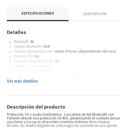
ESPECIFICACIONES
DESCRIPCIÓN
Detalles
Bluetooth:
Sí
Versión Bluetooth:
v5.0
Tiempo de reproducción:
Hasta 4 horas (dependiendo del uso)
Puertos USB:
No
Conexión auxiliar 3.5 mm:
No
Número de altavoces:
2
Lector memoria SD:
No
Tiempo de carga de la batería:
1.5 - 2 horas
Color:
Negro
Ver más detalles
Descripción del producto
Protección UV y Audio Inalámbrico : Los Lentes de Sol Bluetooth con
Parlante ofrecen una protección UV400, garantizando el cuidado de tus
ojos frente a los rayos ultravioleta mientras disfrutas de tu música
favorita. Su diseño elegante en color negro los convierte en una opción