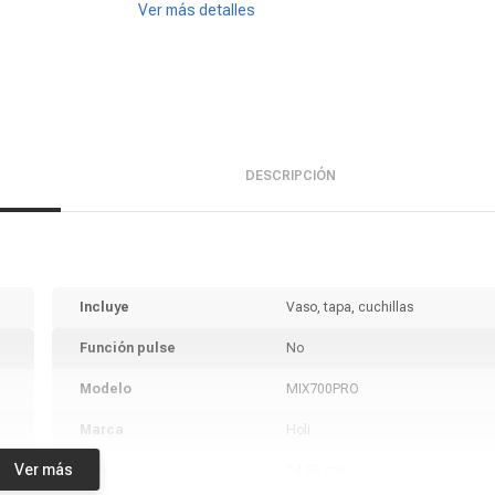
Ver más detalles
DESCRIPCIÓN
Incluye
Vaso, tapa, cuchillas
Función pulse
No
Modelo
MIX700PRO
Marca
Holi
Ver más
Alto
24.68 cm