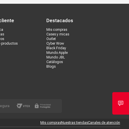
s tiendas
Ventas corporativas
cliente
Destacados
ca
Mis compras
vas
Cases y micas
ros
Outlet
e productos
Cyber Wow
Black Friday
Mundo Apple
Mundo JBL
Catálogos
Blogs
segura
Mis compras
Nuestras tiendas
Canales de atención