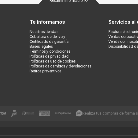
Resumir información
ondiciones
Políticas de privacidad
Canales de atención
Vende con nosotros
Nuestra
Te informamos
Servicios al 
Nuestras tiendas
Factura electróni
Cobertura de delivery
Ventas corporati
Certificado de garantía
Vende con nosot
Bases legales
Disponibilidad d
Términos y condiciones
Políticas de privacidad
Políticas de uso de cookies
Políticas de cambios y devoluciones
Retiros preventivos
Realiza tus compras de forma 