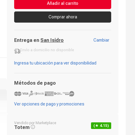
Añadir al carrito
Comprar ahora
Entrega en
San Isidro
Cambiar
Envío a domicilio
no disponible
-
Ingresa tu ubicación para ver disponibilidad
Métodos de pago
Ver opciones de pago y promociones
Vendido por
Marketplace
(★
4.15
)
Totem