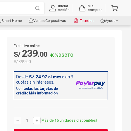
Iniciar
Mis
sesión
compras
Smart Home
Ventas Corporativas
Tiendas
Ayuda
Exclusivo online
239
S/
.
00
40%
DSCTO
S/
399
.
00
o
－
＋
¡Más de 15 unidades disponibles!