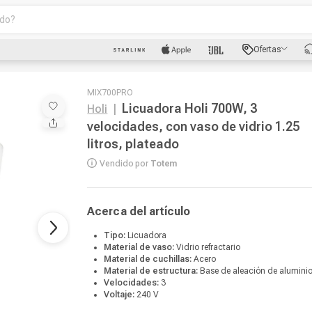
o?
scados
Ofertas
luetooth
MIX700PRO
Licuadora Holi 700W, 3
Holi
|
velocidades, con vaso de vidrio 1.25
litros, plateado
dad
Vendido por
Totem
Acerca del artículo
oth
Tipo:
Licuadora
Material de vaso:
Vidrio refractario
Material de cuchillas:
Acero
Material de estructura:
Base de aleación de alumini
Velocidades:
3
Voltaje:
240 V