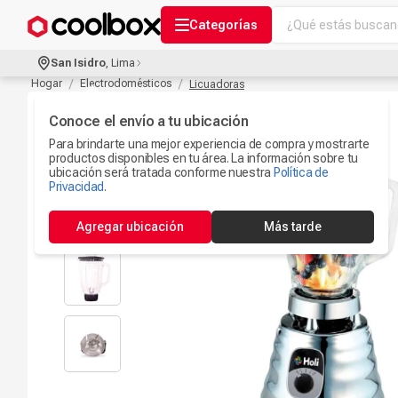
¿Qué estás buscand
Categorías
Términos más bu
San Isidro
,
Lima
Audífonos Con B
Hogar
Electrodomésticos
Licuadoras
1
.
Celulares
Conoce el envío a tu ubicación
2
.
Para brindarte una mejor experiencia de compra y mostrarte
Ipad
3
.
productos disponibles en tu área. La información sobre tu
ubicación será tratada conforme nuestra
Política de
Iphone 17
Privacidad
.
4
.
Camaras Seguri
5
.
Agregar ubicación
Más tarde
Microfono
6
.
Ps5
7
.
Parlantes Blueto
8
.
Iphone 15
9
.
Smartwach
10
.