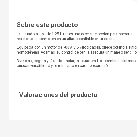
Voltaje
240 V
Función pica hielo
Sí
Sobre este producto
Color
Plateado
La licuadora Holi de 1.25 litros es una excelente opción para preparar j
Potencia
700 W
resistente, la convierten en un aliado confiable en tu cocina.
Equipada con un motor de 700W y 3 velocidades, ofrece potencia suficien
Capacidad
1.25 litros
homogéneas. Además, su control de perilla asegura un manejo sencillo 
Duradera, segura y fácil de limpiar, la licuadora Holi combina eficienci
buscan versatilidad y rendimiento en cada preparación.
Valoraciones del producto