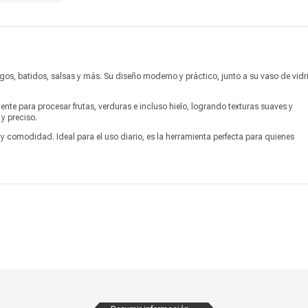
Ancho
11.78 cm
Profundidad
18.73 cm
Producto digital
No
ugos, batidos, salsas y más. Su diseño moderno y práctico, junto a su vaso de vidr
Vendido por
Marketplace
te para procesar frutas, verduras e incluso hielo, logrando texturas suaves y
y preciso.
a y comodidad. Ideal para el uso diario, es la herramienta perfecta para quienes