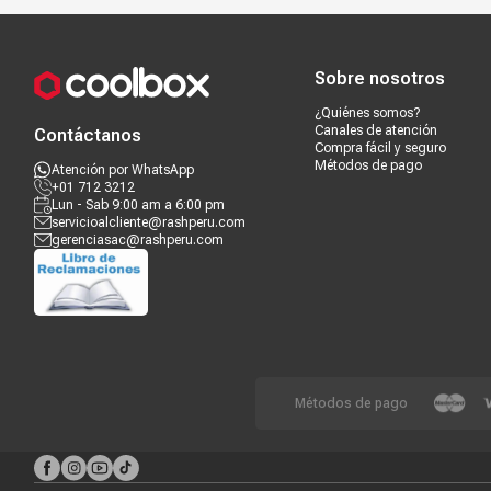
Compra segura
Términos y c
Sobre nosotros
¿Quiénes somos?
Canales de atención
Contáctanos
Compra fácil y seguro
Métodos de pago
Atención por WhatsApp
+01 712 3212
Lun - Sab 9:00 am a 6:00 pm
servicioalcliente@rashperu.com
gerenciasac@rashperu.com
Métodos de pago