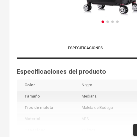
ESPECIFICACIONES
Especificaciones del producto
Color
Negro
Tamaño
Mediana
Tipo de maleta
Maleta de Bodega
Material
ABS
Capacidad
15 litros