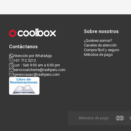
Compra segura
Términos y c
Sobre nosotros
¿Quiénes somos?
Canales de atención
Contáctanos
Compra fácil y seguro
Métodos de pago
Atención por WhatsApp
+01 712 3212
Lun - Sab 9:00 am a 6:00 pm
servicioalcliente@rashperu.com
gerenciasac@rashperu.com
Métodos de pago