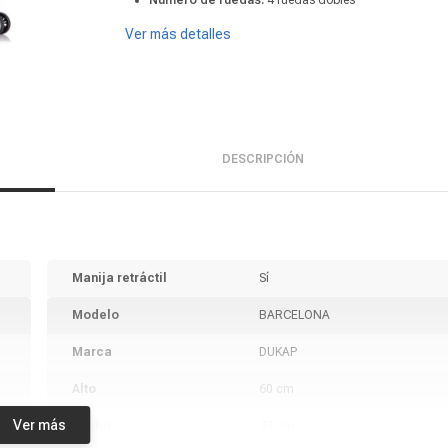
Número de ruedas:
4 ruedas dobles
Ver más detalles
DESCRIPCIÓN
Manija retráctil
Sí
Modelo
BARCELONA
Marca
DUKAP
Alto
60 cm
Ver más
Ancho
43 cm