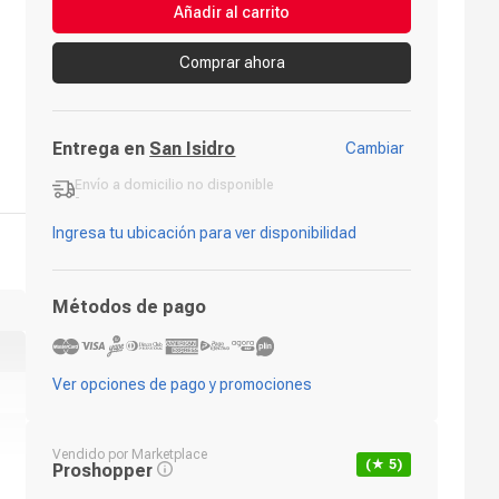
Añadir al carrito
Comprar ahora
Entrega en
San Isidro
Cambiar
Envío a domicilio
no disponible
-
Ingresa tu ubicación para ver disponibilidad
Métodos de pago
Ver opciones de pago y promociones
Vendido por
Marketplace
(★
5
)
Proshopper