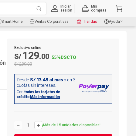
Iniciar
Mis
sesión
compras
Smart Home
Ventas Corporativas
Tiendas
Ayuda
Exclusivo online
129
S/
.
00
55%
DSCTO
ión
S/
289
.
00
－
＋
¡Más de 15 unidades disponibles!