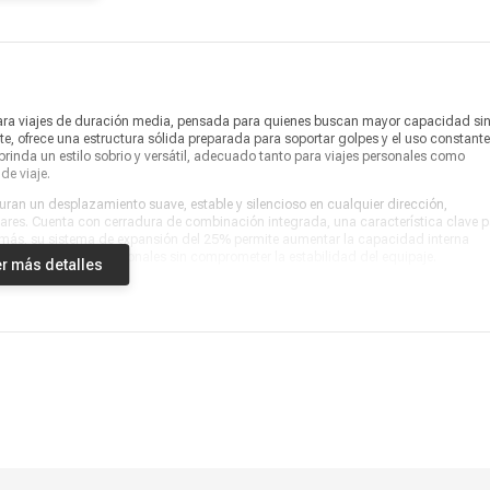
Profundidad
27 cm
Peso
3.3 kg
Garantía
1 año por defectos de fábrica
ara viajes de duración media, pensada para quienes buscan mayor capacidad si
Producto digital
No
te, ofrece una estructura sólida preparada para soportar golpes y el uso constante
rinda un estilo sobrio y versátil, adecuado tanto para viajes personales como
de viaje.
Vendido por
Marketplace
an un desplazamiento suave, estable y silencioso en cualquier dirección,
gulares. Cuenta con cerradura de combinación integrada, una característica clave 
demás, su sistema de expansión del 25% permite aumentar la capacidad interna
alzado o compras adicionales sin comprometer la estabilidad del equipaje.
r más detalles
ución interior pensada para optimizar el espacio del equipaje. Es una excelente
ientos laborales que requieren una maleta amplia y confiable. Gracias a su
periencia de uso cómoda y eficiente en distintos escenarios de viaje. Una elecció
ibilidad al viajar, contando con una maleta de bodega preparada para acompañarte