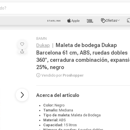
o?
scados
Ofertas
luetooth
BAMN
Maleta de bodega Dukap
Dukap
|
Barcelona 61 cm, ABS, ruedas dobles
360°, cerradura combinación, expans
25%, negro
Vendido por
Proshopper
dad
Acerca del artículo
oth
Color:
Negro
Tamaño:
Mediana
Tipo de maleta:
Maleta de Bodega
puto
Material:
ABS
Capacidad:
15 litros