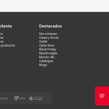
s tiendas
Ventas corporativas
cliente
Destacados
ca
Mis compras
vas
Cases y micas
ros
Outlet
e productos
Cyber Wow
Black Friday
Mundo Apple
Mundo JBL
Catálogos
Blogs
segura