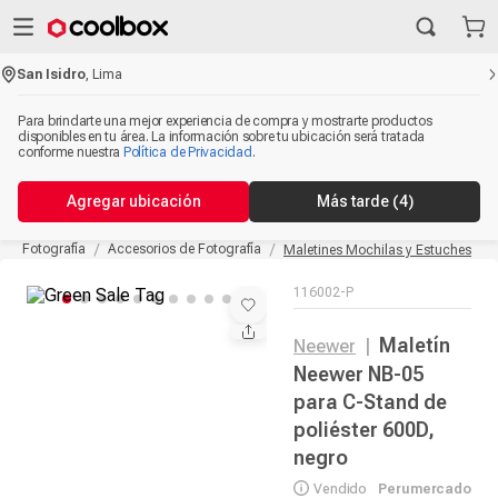
San Isidro
,
Lima
Para brindarte una mejor experiencia de compra y mostrarte productos
disponibles en tu área. La información sobre tu ubicación será tratada
conforme nuestra
Política de Privacidad
.
Agregar ubicación
Más tarde
(4)
Fotografía
Accesorios de Fotografía
Maletines Mochilas y Estuches
116002-P
Maletín
Neewer
|
Neewer NB-05
para C-Stand de
poliéster 600D,
negro
Vendido
Perumercado