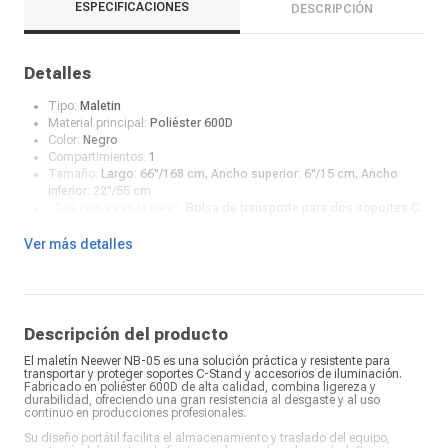
ESPECIFICACIONES
DESCRIPCIÓN
Detalles
Tipo:
Maletin
Material principal:
Poliéster 600D
Color:
Negro
Compartimientos:
1
Tamaño:
Largo: 66"/168 cm, Ancho superior: 6"/15 cm, Ancho
inferior: 22"/55 cm
¿Qué incluye en la caja?:
Bolsa de transporte para dos soportes C
Ver más detalles
Descripción del producto
El maletín Neewer NB-05 es una solución práctica y resistente para
transportar y proteger soportes C-Stand y accesorios de iluminación.
Fabricado en poliéster 600D de alta calidad, combina ligereza y
durabilidad, ofreciendo una gran resistencia al desgaste y al uso
continuo en producciones profesionales.
Su diseño portátil facilita el almacenamiento y traslado del equipo,