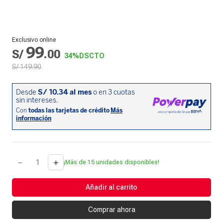
Exclusivo online
99
S/
.
00
34%
DSCTO
S/
149
.
90
－
＋
¡Más de 15 unidades disponibles!
Añadir al carrito
Comprar ahora