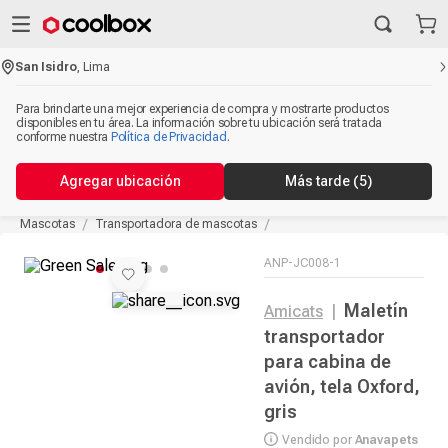
San Isidro
,
Lima
Para brindarte una mejor experiencia de compra y mostrarte productos
disponibles en tu área. La información sobre tu ubicación será tratada
conforme nuestra
Política de Privacidad
.
Agregar ubicación
Más tarde
(5)
Mascotas
Transportadora de mascotas
ANP-JC008-1
Maletín
Amicats
|
transportador
para cabina de
avión, tela Oxford,
gris
Vendido por
Anavapets