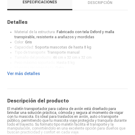
ESPECIFICACIONES
DESCRIPCIÓN
Detalles
Material de la estructura:
Fabricado con tela Oxford y malla
transpirable, resistente a arañazos y mordidas
Color:
Gris
Capacidad:
Soporta mascotas de hasta 8 kg
Tipo de transporte:
Transporte manual
Tamaño del producto:
46 cm x 32 cm x 32 cm
Peso máximo soportado:
Hasta 8 kg
Mascota recomendada:
Gato
Características:
Ventilación: Diseñado con salidas de aire
Ver más detalles
regulares para mantener a tu mascota cómoda
Descripción del producto
El maletín transportador para cabina de avión está diseñado para
brindar una solución práctica, cómoda y segura al momento de viajar
con tu mascota. Es ideal para traslados en avión, auto o transporte
público, permitiendo que tu mascota viaje protegida y tranquila durante
todo el trayecto. Su formato tipo maletín facilita el transporte y la
manipulación, convirtiéndolo en una excelente opción para dueños que
buscan practicidad y confort en cada viaje.