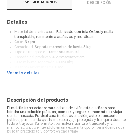
ESPECIFICACIONES
DESCRIPCIÓN
Detalles
Material de la estructura:
Fabricado con tela Oxford y malla
transpirable, resistente a arañazos y mordidas.
Color:
Negro
Capacidad:
Soporta mascotas de hasta 8 kg
Tipo de transporte:
Transporte Manual
Tamaño del producto:
46cm*32cm*32cm
Peso máximo soportado:
Hasta 8kg
Mascota recomendada:
Gato
Características:
Capacidad: Soporta mascotas de hasta 8 kg.
Ver más detalles
Material: Fabricado con tela Oxford y malla transpirable, resistente
a arañazos y mordidas. Ventilación: Diseñado con salidas de aire
regulares para mantener a tu mascota cómoda. Medidas:
Producto: 46*32*32 xm Peso:800g Empacado: 30*40*4 cm
Peso:800g
Descripción del producto
El maletín transportador para cabina de avión está diseñado para
brindar una solución práctica, cómoda y segura al momento de viajar
con tu mascota. Es ideal para traslados en avión, auto o transporte
público, permitiendo que tu mascota viaje protegida y tranquila durante
todo el trayecto. Su formato tipo maletín facilita el transporte y la
manipulación, convirtiéndolo en una excelente opción para dueños que
buscan practicidad y confort en cada viaje.