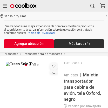
San Isidro
,
Lima
Para brindarte una mejor experiencia de compra y mostrarte productos
disponibles en tu área. La información sobre tu ubicación será tratada
conforme nuestra
Política de Privacidad
.
Agregar ubicación
Más tarde
(4)
Mascotas
Transportadora de mascotas
ANP-JC008-2
Maletín
Amicats
|
transportador
para cabina de
avión, tela Oxford,
negro
Vendido por
Anavapets