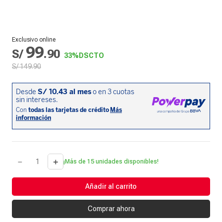
Exclusivo online
99
S/
.
90
33%
DSCTO
S/
149
.
90
－
＋
¡Más de 15 unidades disponibles!
Añadir al carrito
Comprar ahora