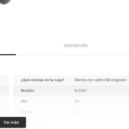
DESCRIPCIÓN
¿Qué incluye en la caja?
Mando con cable USB integrado
Modelo
NJX301
Alto
19
Ancho
8
Ver más
Profundidad
8