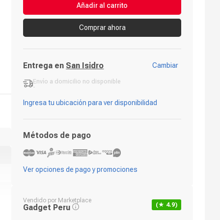
Añadir al carrito
Comprar ahora
Entrega en
San Isidro
Cambiar
Envío a domicilio
no disponible
-
Ingresa tu ubicación para ver disponibilidad
Métodos de pago
Ver opciones de pago y promociones
Vendido por
Marketplace
(★
4.9
)
Gadget Peru