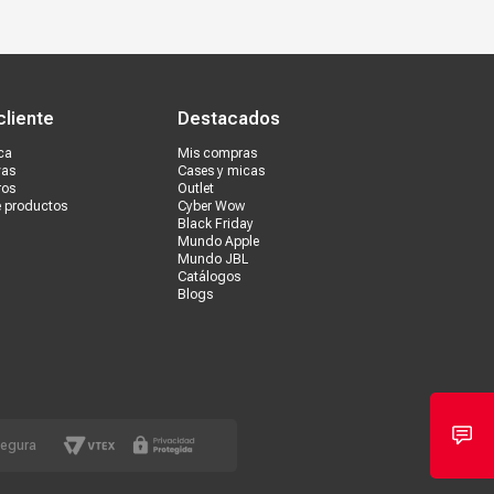
s tiendas
Ventas corporativas
cliente
Destacados
ca
Mis compras
vas
Cases y micas
ros
Outlet
e productos
Cyber Wow
Black Friday
Mundo Apple
Mundo JBL
Catálogos
Blogs
segura