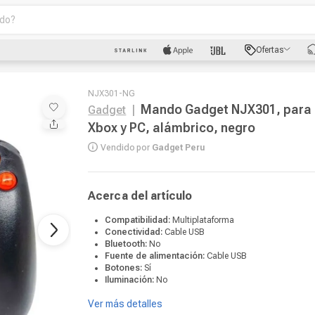
o?
scados
Ofertas
luetooth
NJX301-NG
Mando Gadget NJX301, para
Gadget
|
Xbox y PC, alámbrico, negro
Vendido por
Gadget Peru
dad
Acerca del artículo
Compatibilidad:
Multiplataforma
Conectividad:
Cable USB
oth
Bluetooth:
No
Fuente de alimentación:
Cable USB
puto
Botones:
Sí
Iluminación:
No
Ver más detalles