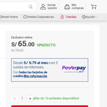
Iniciar
Mis
sesión
compras
Smart Home
Ventas Corporativas
Tiendas
Ayuda
Exclusivo online
65
S/
.
00
18%
DSCTO
S/
79
.
00
－
＋
¡Más de 15 unidades disponibles!