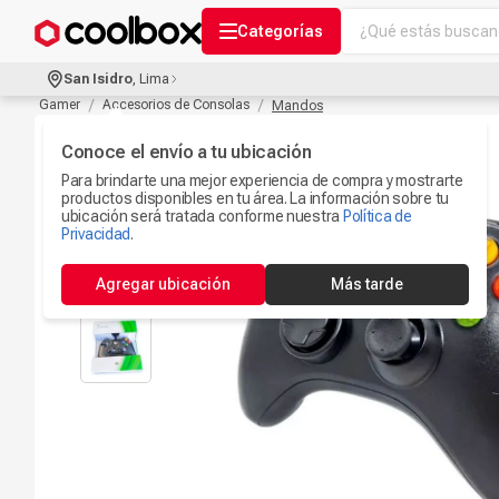
¿Qué estás buscand
Categorías
Términos más bu
San Isidro
,
Lima
Audífonos Con B
Gamer
Accesorios de Consolas
Mandos
1
.
Celulares
Conoce el envío a tu ubicación
2
.
Para brindarte una mejor experiencia de compra y mostrarte
Ipad
3
.
productos disponibles en tu área. La información sobre tu
ubicación será tratada conforme nuestra
Política de
Iphone 17
Privacidad
.
4
.
Camaras Seguri
5
.
Agregar ubicación
Más tarde
Ps5
6
.
Microfono
7
.
Parlantes Blueto
8
.
Accesorios Com
9
.
Smartwach
10
.