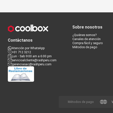
Compra segura
Términos y c
Sobre nosotros
¿Quiénes somos?
Canales de atención
Contáctanos
Compra fácil y seguro
Métodos de pago
Atención por WhatsApp
+01 712 3212
Lun - Sab 9:00 am a 6:00 pm
servicioalcliente@rashperu.com
gerenciasac@rashperu.com
Métodos de pago