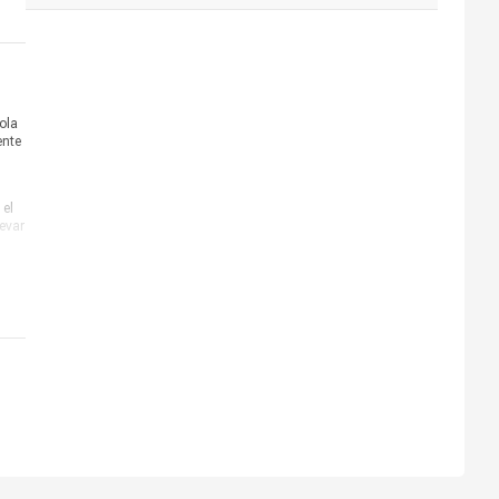
ola
ente
 el
evar
rado