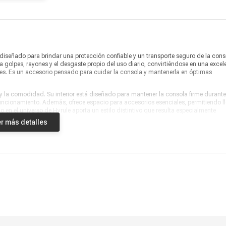
Peso
250 gr
Garantía
30 días
Información adicional
Un jugador, idioma español.
diseñado para brindar una protección confiable y un transporte seguro de la cons
Producto digital
No
 a golpes, rayones y el desgaste propio del uso diario, convirtiéndose en una excel
res. Es un accesorio pensado para cuidar la consola y mantenerla en óptimas
Vendido por
Marketplace
y la comodidad. Su interior está diseñado para mantener la consola firme durante
uncionamiento. Además, ofrece espacio para accesorios esenciales, permitiendo ll
 en el universo de Hyrule aporta un estilo distintivo que resulta especialmente
r más detalles
 y una estética temática en un solo accesorio. Su diseño robusto y bien estructu
casa. Gracias a su compatibilidad con Nintendo Switch, construcción resistente y
ica y duradera. En conjunto, es una excelente alternativa para quienes buscan
 de un estuche premium que complementa la experiencia de juego con seguridad y