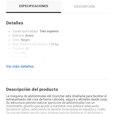
ESPECIFICACIONES
DESCRIPCIÓN
Detalles
Zonas que trabaja:
Tren superior
Material:
Acero
Color:
Negro
Peso máximo del usuario:
120 kg
Plegable:
Sí
Pedal:
No
Asiento:
No
Medidor de calorías:
Sí
Medidor de ritmo cardiaco:
No
Ver más detalles
Requiere armado:
Sí
Tipo:
Máquina de abdominales
Soportes:
Sí
Características:
Cuenta con niveles de dificultad regulables para
adaptarse desde el principio a tus necesidades
Descripción del producto
Recomendaciones de uso:
Hará que sientas con fuerza la
La máquina de abdominales AB Cruncher está diseñada para facilitar el
focalización al contraer el grupo muscular de los abdominales
entrenamiento del core de forma cómoda, segura y eficiente desde casa.
¿Qué incluye en la caja?:
Una unidad
Su estructura permite realizar ejercicios de abdominales con un
Panel digital:
Sí
movimiento guiado que ayuda a mantener una postura adecuada
durante la rutina, reduciendo la tensión innecesaria en espalda y cuello.
Es una excelente opción para quienes buscan fortalecer el abdomen y