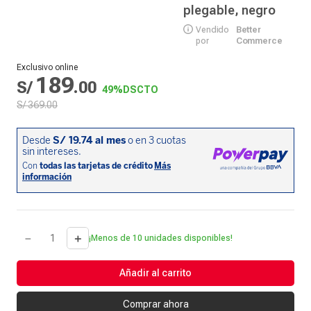
plegable, negro
Vendido
Better
por
Commerce
Exclusivo online
189
S/
.
00
49%
DSCTO
S/
369
.
00
－
＋
¡Menos de 10 unidades disponibles!
Añadir al carrito
Comprar ahora