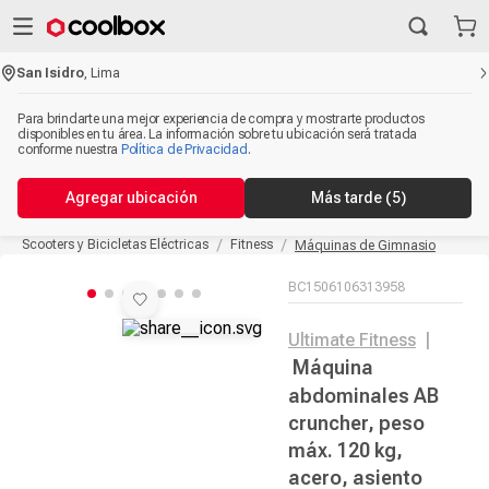
San Isidro
,
Lima
Para brindarte una mejor experiencia de compra y mostrarte productos
disponibles en tu área. La información sobre tu ubicación será tratada
conforme nuestra
Política de Privacidad
.
Agregar ubicación
Más tarde
(5)
Scooters y Bicicletas Eléctricas
Fitness
Máquinas de Gimnasio
BC1506106313958
Ultimate Fitness
|
Máquina
abdominales AB
cruncher, peso
máx. 120 kg,
acero, asiento