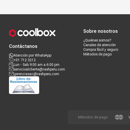
Compra segura
Términos y c
Sobre nosotros
¿Quiénes somos?
Canales de atención
Contáctanos
Compra fácil y seguro
Métodos de pago
Atención por WhatsApp
+01 712 3212
Lun - Sab 9:00 am a 6:00 pm
servicioalcliente@rashperu.com
gerenciasac@rashperu.com
Métodos de pago