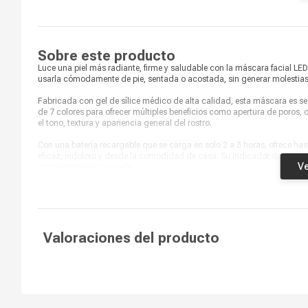
1 máscara facial LED, 1 cable de
¿Qué incluye en la caja?
carga USB, 1 manual de usuario
en inglés
Modelo
Beauty Mask
Sobre este producto
Luce una piel más radiante, firme y saludable con la máscara facial LE
usarla cómodamente de pie, sentada o acostada, sin generar molestias n
Fabricada con gel de sílice médico de alta calidad, esta máscara es segu
de 7 colores para ofrecer múltiples beneficios como apertura de poros, 
el tono, textura y apariencia general del rostro.
Con una batería recargable que se carga en solo 2 a 3 horas, ofrece ha
eficaz, indoloro y desde la comodidad de casa. Su indicador de carga fac
Ve
completamente cargada.
Valoraciones del producto