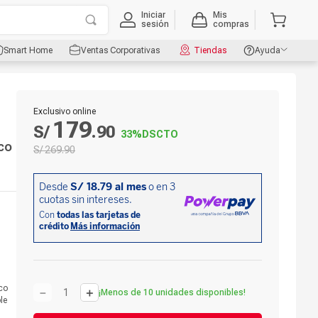
Iniciar
Mis
sesión
compras
Smart Home
Ventas Corporativas
Tiendas
Ayuda
Exclusivo online
179
S/
.
90
33%
DSCTO
co
S/
269
.
90
ico
－
＋
¡Menos de 10 unidades disponibles!
le