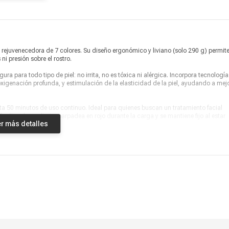
D rejuvenecedora de 7 colores. Su diseño ergonómico y liviano (solo 290 g) permit
i presión sobre el rostro.
ra para todo tipo de piel: no irrita, no es tóxica ni alérgica. Incorpora tecnologí
oxigenación profunda, y estimulación de la elasticidad de la piel, ayudando a mej
sta 50 minutos de uso continuo. Ideal para quienes buscan un tratamiento facial
ilita el uso diario: parpadea en rojo durante la carga y se mantiene fijo al estar
r más detalles