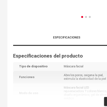
ESPECIFICACIONES
Especificaciones del producto
Tipo de dispositivo
Máscara facial
Abre los poros, oxigena la piel,
Funciones
estimula la elasticidad de la piel
Máscara facial LED
rejuvenecedora 7 colores blanco,
Modo de uso
diseño ergonómico, gel de sílice
médico