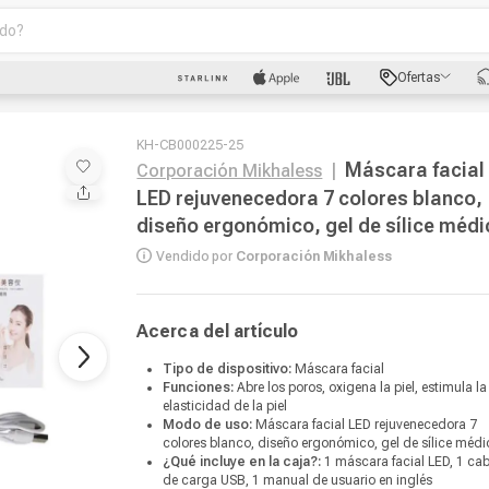
o?
scados
Ofertas
luetooth
KH-CB000225-25
Máscara facial
Corporación Mikhaless
|
LED rejuvenecedora 7 colores blanco,
diseño ergonómico, gel de sílice médi
dad
Vendido por
Corporación Mikhaless
Acerca del artículo
oth
Tipo de dispositivo:
Máscara facial
Funciones:
Abre los poros, oxigena la piel, estimula la
elasticidad de la piel
Modo de uso:
Máscara facial LED rejuvenecedora 7
colores blanco, diseño ergonómico, gel de sílice méd
¿Qué incluye en la caja?:
1 máscara facial LED, 1 cab
de carga USB, 1 manual de usuario en inglés