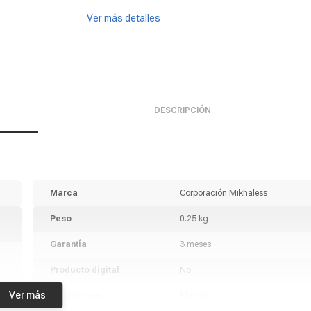
Ver más detalles
DESCRIPCIÓN
Marca
Corporación Mikhaless
Peso
0.25 kg
Garantía
3 meses
Producto digital
No
Ver más
Vendido por
Marketplace