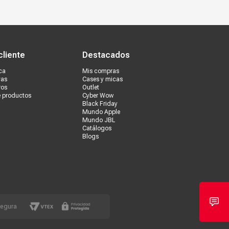
s tiendas
Ventas corporativas
cliente
Destacados
ca
Mis compras
vas
Cases y micas
ros
Outlet
e productos
Cyber Wow
Black Friday
Mundo Apple
Mundo JBL
Catálogos
Blogs
segura