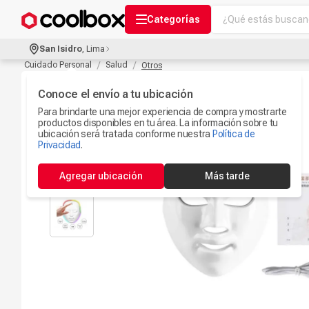
¿Qué estás buscand
Categorías
Términos más bu
San Isidro
,
Lima
Audífonos Con B
Cuidado Personal
Salud
Otros
1
.
Celulares
Conoce el envío a tu ubicación
2
.
Para brindarte una mejor experiencia de compra y mostrarte
Ipad
3
.
productos disponibles en tu área. La información sobre tu
ubicación será tratada conforme nuestra
Política de
Iphone 17
Privacidad
.
4
.
Camaras Seguri
5
.
Agregar ubicación
Más tarde
Microfono
6
.
Ps5
7
.
Parlantes Blueto
8
.
Iphone 15
9
.
Smartwach
10
.