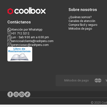
Sobre nosotros
¿Quiénes somos?
Canales de atención
Contáctanos
Compra fácil y seguro
Métodos de pago
Atención por WhatsApp
+01 712 3212
Lun - Sab 9:00 am a 6:00 pm
servicioalcliente@rashperu.com
gerenciasac@rashperu.com
Métodos de pago
© 2025 Cool