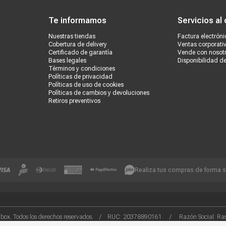
Te informamos
Servicios al 
Nuestras tiendas
Factura electróni
Cobertura de delivery
Ventas corporati
Certificado de garantía
Vende con nosot
Bases legales
Disponibilidad d
Términos y condiciones
Políticas de privacidad
Políticas de uso de cookies
Políticas de cambios y devoluciones
Retiros preventivos
Realiza tus compras de forma 
box. Todos los derechos reservados. / RUC: 20378890161 / Razón Social: Rash