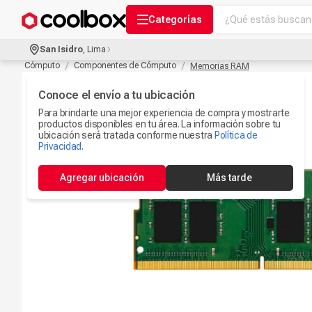
¿Qué estás buscand
Categorías
Términos más bu
San Isidro
,
Lima
Audífonos Con B
Cómputo
Componentes de Cómputo
Memorias RAM
1
.
Celulares
Conoce el envío a tu ubicación
2
.
Para brindarte una mejor experiencia de compra y mostrarte
Ipad
3
.
productos disponibles en tu área. La información sobre tu
ubicación será tratada conforme nuestra
Política de
Microfono
Privacidad
.
4
.
Iphone 17
5
.
Agregar ubicación
Más tarde
Ps5
6
.
Camaras Seguri
7
.
Parlantes Blueto
8
.
Smartwach
9
.
Accesorios Com
10
.