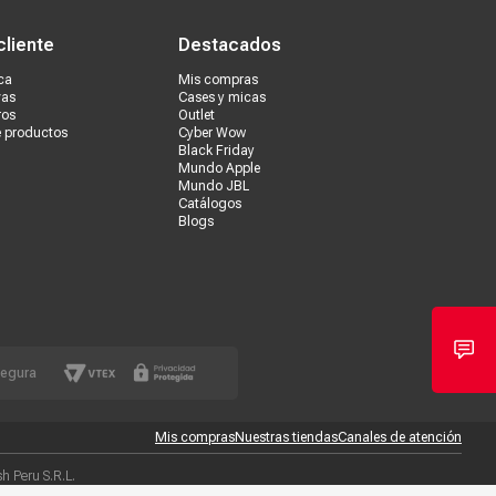
cliente
Destacados
ca
Mis compras
vas
Cases y micas
ros
Outlet
e productos
Cyber Wow
Black Friday
Mundo Apple
Mundo JBL
Catálogos
Blogs
segura
Mis compras
Nuestras tiendas
Canales de atención
 Peru S.R.L.