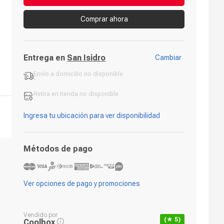
Comprar ahora
Entrega en
San Isidro
Cambiar
Envío a domicilio
no disponible
-
Retira en tienda
no disponible
-
Ingresa tu ubicación para ver disponibilidad
Métodos de pago
Ver opciones de pago y promociones
Vendido por
(★
5
)
Coolbox