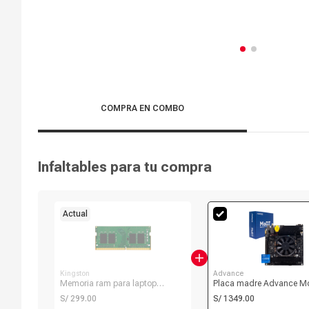
COMPRA EN COMBO
Infaltables para tu compra
Actual
Kingston
Advance
Memoria ram para laptop
Placa madre Advance M
Kingston KCP 8GB DDR4,
con Procesador (incorpo
S/ 299.00
S/ 1349.00
3200Mhz
Intel Core i7-13620H, Wi-