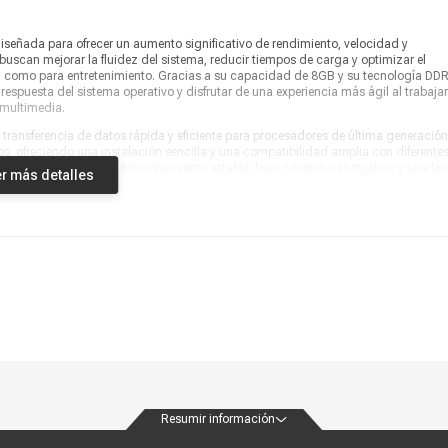
ñada para ofrecer un aumento significativo de rendimiento, velocidad y
buscan mejorar la fluidez del sistema, reducir tiempos de carga y optimizar el
l como para entretenimiento. Gracias a su capacidad de 8GB y su tecnología DDR
respuesta del sistema operativo y disfrutar de una experiencia más ágil al trabajar
 multimedia.
ransferencia de datos rápida y eficiente para procesadores de última generación
 ofreciendo una instalación sencilla y una compatibilidad amplia con diferente
 Kingston aseguran un funcionamiento estable, bajo consumo energético y una la
r más detalles
a durante largas jornadas de trabajo o estudio. Es una solución práctica para
ias tareas al mismo tiempo.
rio entre capacidad, velocidad y confiabilidad dentro de la categoría de
esean prolongar la vida útil de su equipo, mejorar su productividad y obtener un
 esta memoria podrás abrir aplicaciones más rápido, trabajar con mayor fluidez
iva confiable, accesible y de alto rendimiento que se convierte en un componente c
3200MHz, capacidad de 8GB y la calidad reconocida de Kingston para acompañar 
Resumir información
ondiciones
Políticas de privacidad
Canales de atención
Vende con nosotros
Nuestra