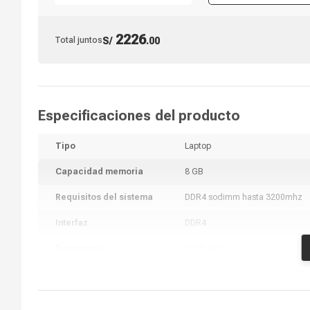
HDMIx2/DP/VGA
2226
Total juntos
S/
.
00
Especificaciones del producto
Tipo
Laptop
Capacidad memoria
8 GB
Requisitos del sistema
DDR4 sodimm hasta 3200mhz
Interfaz
DDR4
Frecuencia
3200 mhz
Tipo de memoria
SODIMM
Modelo
KCP