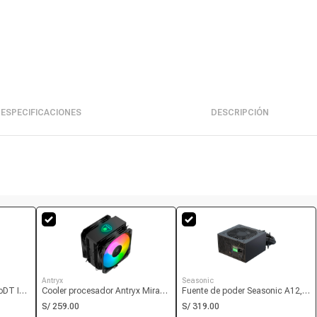
ESPECIFICACIONES
DESCRIPCIÓN
Antryx
Seasonic
oDT ITX
Cooler procesador Antryx Mirage
Fuente de poder Seasonic A12,
rado)
550 Plus, ARGB, fan 130mm x2
600W, 80 Plus, blanco
S/ 259.00
S/ 319.00
Fi