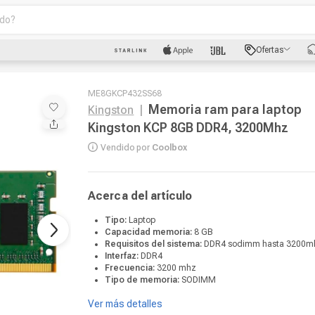
o?
scados
Ofertas
luetooth
ME8GKCP432SS68
Memoria ram para laptop
Kingston
|
Kingston KCP 8GB DDR4, 3200Mhz
Vendido por
Coolbox
Acerca del artículo
dad
Tipo:
Laptop
Capacidad memoria:
8 GB
oth
Requisitos del sistema:
DDR4 sodimm hasta 3200m
Interfaz:
DDR4
Frecuencia:
3200 mhz
Tipo de memoria:
SODIMM
puto
Ver más detalles