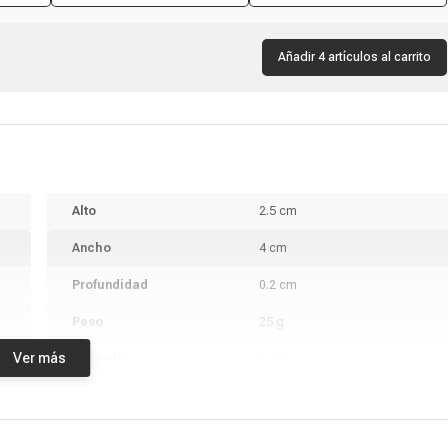
Añadir 4 artículos al carrito
Alto
2.5 cm
Ancho
4 cm
Profundidad
0.2 cm
Peso
25 g
Ver más
Garantía
1 año
Producto digital
No
Vendido por
Coolbox