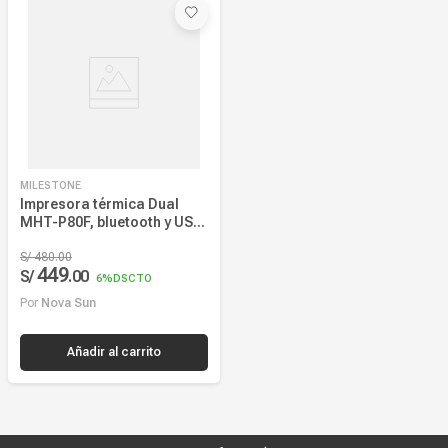
Más reciente
Mayor Descuento
Precio más alto
Precio más bajo
MILESTONE
Nombre, creciente
Impresora térmica Dual
MHT-P80F, bluetooth y USB,
Nombre, decreciente
etiquetas y tickets 80mm
S/
480
.
00
449
S/
.
00
6%
DSCTO
Por
Nova Sun
Añadir al carrito