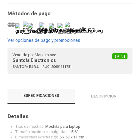
Métodos de pago
Ver opciones de pago y promociones
Vendido por
Marketplace
(★
5
)
Santofa Electronics
SANTOFA E.I.R.L.
| RUC:
20601111781
ESPECIFICACIONES
DESCRIPCIÓN
Detalles
Tipo de mochila:
Mochila para laptop
Tamaño máximo en pulgadas:
15.6"
Dimensiones externas:
28.5 x 37 x 11 cm