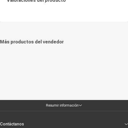
Valoraciones del producto
funcional que se adapta a distintos estilos de vida, ya sea para oficina,
universidad o uso cotidiano. Su construcción está pensada para brindar
comodidad durante el transporte, permitiendo llevarla por períodos
prolongados sin incomodidad. Gracias a su combinación de
protección, resistencia al agua y capacidad de organización, se
convierte en una alternativa práctica para quienes buscan una mochila
duradera, versátil y diseñada para proteger equipos tecnológicos en
todo momento.
Más productos del vendedor
Resumir información
Contáctanos