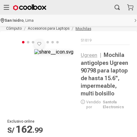
San Isidro
,
Lima
Cómputo
Accesorios para Laptops
Mochilas
S1819
Mochila
Ugreen
|
antigolpes Ugreen
90798 para laptop
de hasta 15.6",
impermeable,
multi bolsillo
Vendido
Santofa
por
Electronics
Exclusivo online
162
S/
.
99