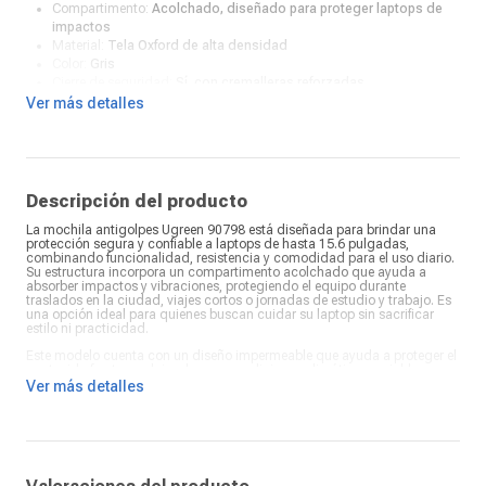
Compartimento:
Acolchado, diseñado para proteger laptops de
impactos
Material:
Tela Oxford de alta densidad
Color:
Gris
Cierre de seguridad:
Sí, con cremalleras reforzadas
Resistente al agua:
Sí
Ver más detalles
Correas:
Ajustables y acolchadas para mayor comodidad
¿Qué incluye en la caja?:
Mochila Ugreen
Descripción del producto
La mochila antigolpes Ugreen 90798 está diseñada para brindar una
protección segura y confiable a laptops de hasta 15.6 pulgadas,
combinando funcionalidad, resistencia y comodidad para el uso diario.
Su estructura incorpora un compartimento acolchado que ayuda a
absorber impactos y vibraciones, protegiendo el equipo durante
traslados en la ciudad, viajes cortos o jornadas de estudio y trabajo. Es
una opción ideal para quienes buscan cuidar su laptop sin sacrificar
estilo ni practicidad.
Este modelo cuenta con un diseño impermeable que ayuda a proteger el
contenido frente a salpicaduras y condiciones climáticas variables,
brindando mayor tranquilidad al transportar dispositivos electrónicos y
Ver más detalles
accesorios. Su distribución multi bolsillo permite organizar cargadores,
mouse, documentos, cuadernos y otros objetos personales de manera
ordenada y accesible. Esta organización facilita el uso diario,
optimizando el espacio interior y permitiendo mantener todo en su lugar
sin desorden.
La mochila antigolpes Ugreen 90798 ofrece un diseño moderno y