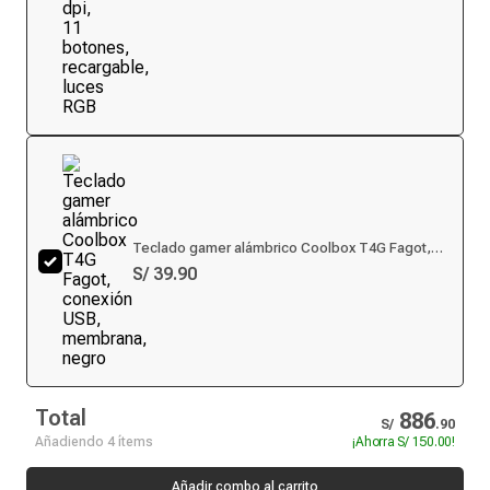
Teclado gamer alámbrico Coolbox T4G Fagot,
conexión USB, membrana, negro
S/ 39.90
Total
886
S/
.
90
Añadiendo 4 ítems
¡Ahorra
S/ 150.00
!
Añadir combo al carrito