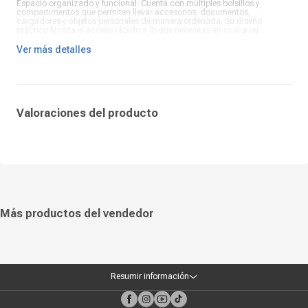
Espacio organizado y funcional: Cuenta con múltiples bolsillos y
compartimentos que permiten llevar accesorios, documentos,
cargadores y objetos personales de manera ordenada. Su diseño
práctico facilita el acceso rápido a lo que necesitas en cualquier
momento.
Ver más detalles
Estilo clásico y duradero: Con un acabado en color negro, la Targus
Groove combina elegancia y resistencia gracias a sus materiales de alta
calidad. Sus correas ajustables y acolchadas brindan comodidad
durante todo el día, convirtiéndola en una opción confiable para trabajo,
estudio o viajes.
Valoraciones del producto
Más productos del vendedor
Resumir información