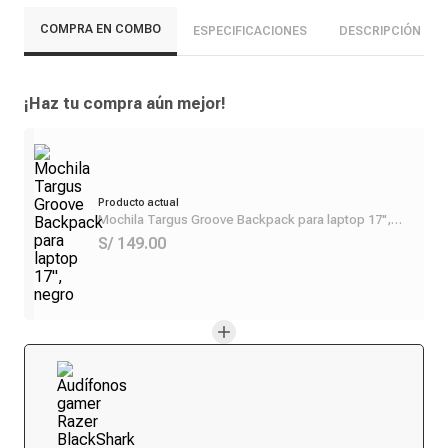
COMPRA EN COMBO
ESPECIFICACIONES
DESCRIPCIÓN
¡Haz tu compra aún mejor!
Producto actual
Mochila Targus Groove Backpack para laptop 17",
negro
S/ 149.00