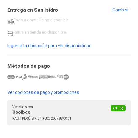
Entrega en
San Isidro
Cambiar
Envío a domicilio
no disponible
-
Retira en tienda
no disponible
-
Ingresa tu ubicación para ver disponibilidad
Métodos de pago
Ver opciones de pago y promociones
Vendido por
(★
5
)
Coolbox
RASH PERÚ S.R.L
| RUC:
20378890161