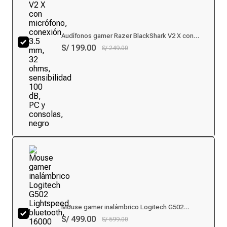
Audífonos gamer Razer BlackShark V2 X con
micrófono, conexión 3.5 mm, 32 ohms,
S/ 199.00
S/ 249.00
sensibilidad 100 dB, PC y consolas, negro
Mouse gamer inalámbrico Logitech G502
Lightspeed, bluetooth, 16000 dpi, 11 botones,
S/ 499.00
S/ 599.00
recargable, luces RGB