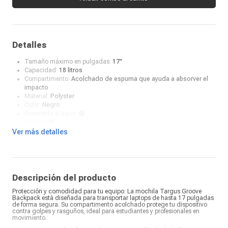
Detalles
Tamaño máximo en pulgadas:
17"
Capacidad:
18 litros
Compartimento:
Acolchado de espuma que ayuda a absorver el
impacto
Material:
Polyster
Color:
Negro
Resistente al agua:
Sí
Correas:
Sí
Ver más detalles
Descripción del producto
Protección y comodidad para tu equipo: La mochila Targus Groove
Backpack está diseñada para transportar laptops de hasta 17 pulgadas
de forma segura. Su compartimento acolchado protege tu dispositivo
contra golpes y rasguños, ideal para estudiantes y profesionales en
movimiento.