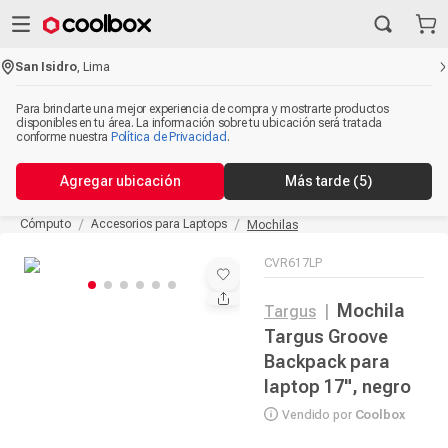
San Isidro
,
Lima
Para brindarte una mejor experiencia de compra y mostrarte productos
disponibles en tu área. La información sobre tu ubicación será tratada
conforme nuestra
Política de Privacidad
.
Agregar ubicación
Más tarde
(5)
Cómputo
Accesorios para Laptops
Mochilas
CVR617LP
Mochila
Targus
|
Targus Groove
Backpack para
laptop 17", negro
Vendido por
Coolbox