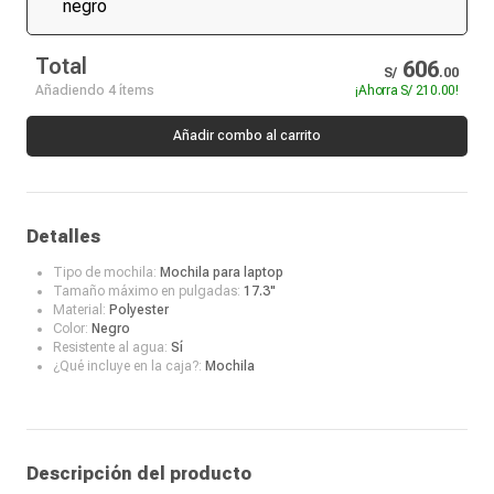
Total
606
S/
.
00
Añadiendo 4 ítems
¡Ahorra
S/ 210.00
!
Añadir combo al carrito
Detalles
Tipo de mochila:
Mochila para laptop
Tamaño máximo en pulgadas:
17.3"
Material:
Polyester
Color:
Negro
Resistente al agua:
Sí
¿Qué incluye en la caja?:
Mochila
Descripción del producto