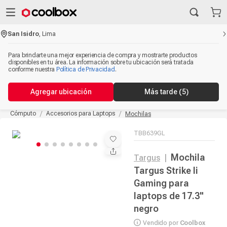
San Isidro
,
Lima
Para brindarte una mejor experiencia de compra y mostrarte productos
disponibles en tu área. La información sobre tu ubicación será tratada
conforme nuestra
Política de Privacidad
.
Agregar ubicación
Más tarde
(4)
Cómputo
Accesorios para Laptops
Mochilas
TBB639GL
Mochila
Targus
|
Targus Strike Ii
Gaming para
laptops de 17.3"
negro
Vendido por
Coolbox