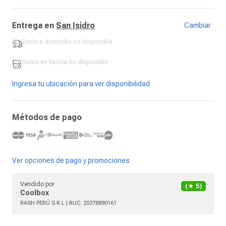
Entrega en
San Isidro
Cambiar
Envío a domicilio
no disponible
-
Retira en tienda
no disponible
-
Ingresa tu ubicación para ver disponibilidad
Métodos de pago
Ver opciones de pago y promociones
Vendido por
(★
5
)
Coolbox
RASH PERÚ S.R.L
| RUC:
20378890161