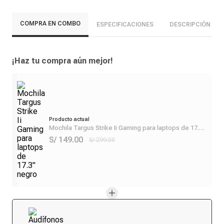
COMPRA EN COMBO
ESPECIFICACIONES
DESCRIPCIÓN
¡Haz tu compra aún mejor!
Producto actual
Mochila Targus Strike Ii Gaming para laptops de 17.3"
negro
S/ 149.00
S/ 299.00