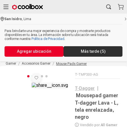
San Isidro
,
Lima
Para brindarte una mejor experiencia de compra y mostrarte productos
disponibles en tu área. La información sobre tu ubicación será tratada
conforme nuestra
Política de Privacidad
.
Agregar ubicación
Más tarde
(5)
Gamer
Accesorios Gamer
Mouse Pads Gamer
T-TMP300-AG
T-Dagger
|
Mousepad gamer
T-dagger Lava - L,
tela enrelazada,
negro
Vendido por
All Gamer