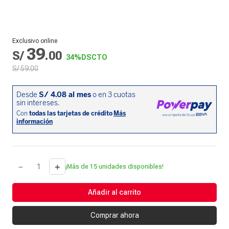
Exclusivo online
39
S/
.
00
34%
DSCTO
S/
59
.
00
－
＋
¡Más de 15 unidades disponibles!
Añadir al carrito
Comprar ahora