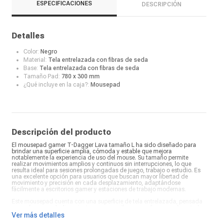
ESPECIFICACIONES
DESCRIPCIÓN
Detalles
Color:
Negro
Material:
Tela entrelazada con fibras de seda
Base:
Tela entrelazada con fibras de seda
Tamaño Pad:
780 x 300 mm
¿Qué incluye en la caja?:
Mousepad
Descripción del producto
El mousepad gamer T-Dagger Lava tamaño L ha sido diseñado para
brindar una superficie amplia, cómoda y estable que mejora
notablemente la experiencia de uso del mouse. Su tamaño permite
realizar movimientos amplios y continuos sin interrupciones, lo que
resulta ideal para sesiones prolongadas de juego, trabajo o estudio. Es
una excelente opción para usuarios que buscan mayor libertad de
movimiento y precisión en cada desplazamiento, adaptándose
fácilmente a escritorios gamer y estaciones de trabajo modernas.
Este mousepad cuenta con una superficie de tela entrelazada, pensada
para ofrecer un deslizamiento suave y uniforme que favorece el control
preciso del mouse. Esta textura ayuda a lograr un seguimiento más
Ver más detalles