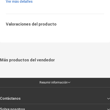
Ver más detalles
La licencia digital para 1 usuario durante 1 año permite la activación
rápida y el uso seguro del software en un solo equipo. Perfecta para
profesionales que requieren herramientas confiables, actualizadas y
compatibles con estándares internacionales de oficina.
Valoraciones del producto
Más productos del vendedor
Resumir información
Contáctanos
Sobre nosotros