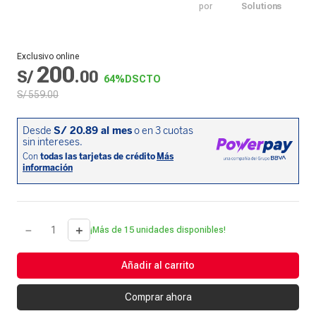
por
Solutions
Exclusivo online
200
S/
.
00
64%
DSCTO
S/
559
.
00
－
＋
¡Más de 15 unidades disponibles!
Añadir al carrito
Comprar ahora