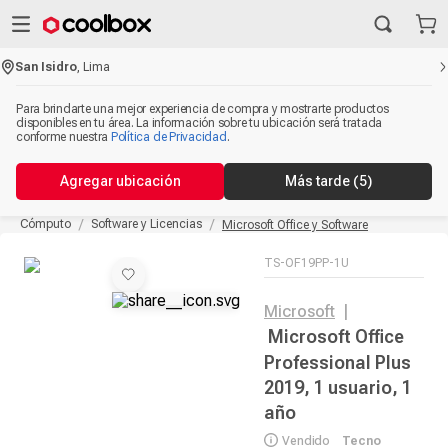
San Isidro
,
Lima
Para brindarte una mejor experiencia de compra y mostrarte productos
disponibles en tu área. La información sobre tu ubicación será tratada
conforme nuestra
Política de Privacidad
.
Agregar ubicación
Más tarde
(4)
Cómputo
Software y Licencias
Microsoft Office y Software
TS-OF19PP-1U
Microsoft
|
Microsoft Office
Professional Plus
2019, 1 usuario, 1
año
Vendido
Tecno