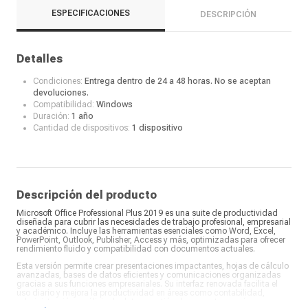
ESPECIFICACIONES
DESCRIPCIÓN
Detalles
Condiciones:
Entrega dentro de 24 a 48 horas. No se aceptan
devoluciones.
Compatibilidad:
Windows
Duración:
1 año
Cantidad de dispositivos:
1 dispositivo
Descripción del producto
Microsoft Office Professional Plus 2019 es una suite de productividad
diseñada para cubrir las necesidades de trabajo profesional, empresarial
y académico. Incluye las herramientas esenciales como Word, Excel,
PowerPoint, Outlook, Publisher, Access y más, optimizadas para ofrecer
rendimiento fluido y compatibilidad con documentos actuales.
Esta versión permite crear presentaciones impactantes, hojas de cálculo
avanzadas, bases de datos eficientes y comunicaciones organizadas
gracias a sus funciones empresariales. Su interfaz renovada facilita el
uso diario y mejora la productividad en áreas como contabilidad,
administración, análisis de datos, gestión de proyectos y más.