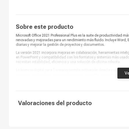
Sobre este producto
Microsoft Office 2021 Professional Plus es la suite de productividad má
renovadas y mejoradas para un rendimiento más fluido. Incluye Word, Ex
diarias y mejorar la gestión de proyectos y documentos.
La versión 2021 incorpora mejoras en colaboración, herramientas inteli
en PowerPoint y compatibilidad con los formatos y sistemas más usados 
necesitan estabilidad, eficiencia y una solución de oficina robusta.
La licencia digital para 1 usuario permite activación directa y uso en
Ve
excelente opción para quienes requieren un conjunto completo de aplica
Office perpetuo.
Valoraciones del producto