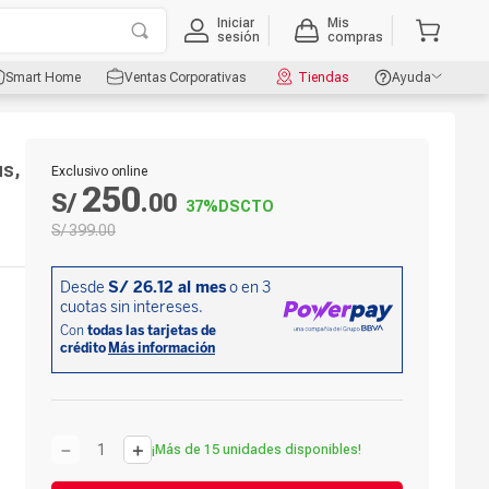
Iniciar
Mis
sesión
compras
Smart Home
Ventas Corporativas
Tiendas
Ayuda
us,
Exclusivo online
250
S/
.
00
37%
DSCTO
S/
399
.
00
－
＋
¡Más de 15 unidades disponibles!