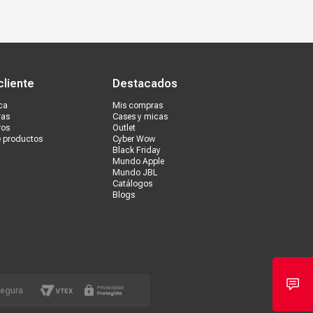
s tiendas
Ventas corporativas
cliente
Destacados
ca
Mis compras
vas
Cases y micas
ros
Outlet
e productos
Cyber Wow
Black Friday
Mundo Apple
Mundo JBL
Catálogos
Blogs
segura