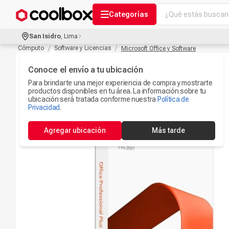
¿Qué estás buscand
Categorías
Términos más bu
San Isidro
,
Lima
Audífonos Con B
Cómputo
Software y Licencias
Microsoft Office y Software
1
.
Celulares
Conoce el envío a tu ubicación
2
.
Para brindarte una mejor experiencia de compra y mostrarte
Ipad
3
.
productos disponibles en tu área. La información sobre tu
ubicación será tratada conforme nuestra
Política de
Iphone 17
Privacidad
.
4
.
Camaras Seguri
5
.
Agregar ubicación
Más tarde
Ps5
6
.
Microfono
7
.
Parlantes Blueto
8
.
Accesorios Com
9
.
Smartwach
10
.