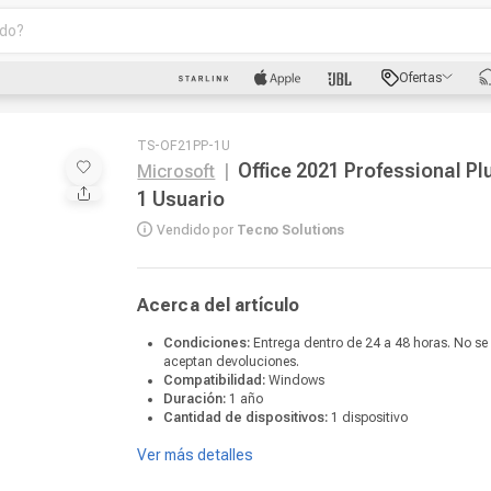
o?
scados
Ofertas
luetooth
TS-OF21PP-1U
Office 2021 Professional Pl
Microsoft
|
1 Usuario
Vendido por
Tecno Solutions
dad
Acerca del artículo
Condiciones:
Entrega dentro de 24 a 48 horas. No se
aceptan devoluciones.
oth
Compatibilidad:
Windows
Duración:
1 año
puto
Cantidad de dispositivos:
1 dispositivo
Ver más detalles