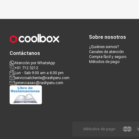
Compra segura
Términos y c
Sobre nosotros
¿Quiénes somos?
Canales de atención
Contáctanos
Compra fácil y seguro
Métodos de pago
Atención por WhatsApp
+01 712 3212
Lun - Sab 9:00 am a 6:00 pm
servicioalcliente@rashperu.com
gerenciasac@rashperu.com
Métodos de pago