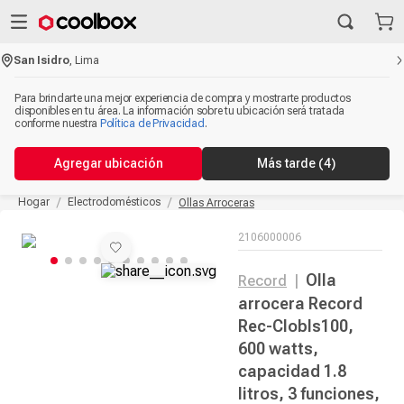
San Isidro
,
Lima
Para brindarte una mejor experiencia de compra y mostrarte productos
disponibles en tu área. La información sobre tu ubicación será tratada
conforme nuestra
Política de Privacidad
.
Agregar ubicación
Más tarde
(4)
Hogar
Electrodomésticos
Ollas Arroceras
2106000006
Olla
Record
|
arrocera Record
Rec-Clobls100,
600 watts,
capacidad 1.8
litros, 3 funciones,