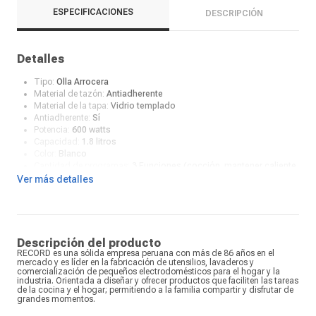
ESPECIFICACIONES
DESCRIPCIÓN
Detalles
Tipo:
Olla Arrocera
Material de tazón:
Antiadherente
Material de la tapa:
Vidrio templado
Antiadherente:
Sí
Potencia:
600 watts
Capacidad:
1.8 litros
Color:
Blanco
Cantidad de programas:
3 Funciones (cocción, mantener caliente
y sofrito)
Ver más detalles
¿Qué incluye en la caja?:
Espátula y taza medidora
Descripción del producto
RECORD es una sólida empresa peruana con más de 86 años en el
mercado y es líder en la fabricación de utensilios, lavaderos y
comercialización de pequeños electrodomésticos para el hogar y la
industria. Orientada a diseñar y ofrecer productos que faciliten las tareas
de la cocina y el hogar; permitiendo a la familia compartir y disfrutar de
grandes momentos.