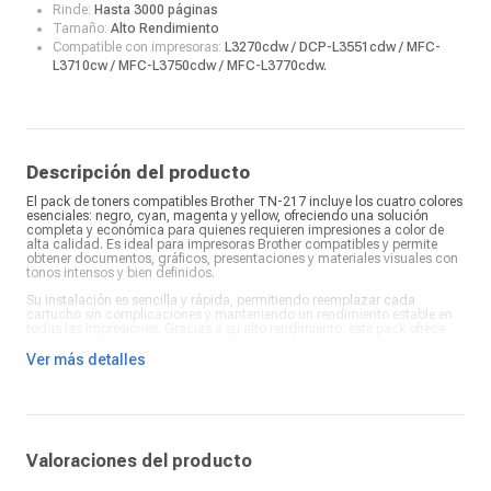
Rinde:
Hasta 3000 páginas
Tamaño:
Alto Rendimiento
Compatible con impresoras:
L3270cdw / DCP-L3551cdw / MFC-
L3710cw / MFC-L3750cdw / MFC-L3770cdw.
Descripción del producto
El pack de toners compatibles Brother TN-217 incluye los cuatro colores
esenciales: negro, cyan, magenta y yellow, ofreciendo una solución
completa y económica para quienes requieren impresiones a color de
alta calidad. Es ideal para impresoras Brother compatibles y permite
obtener documentos, gráficos, presentaciones y materiales visuales con
tonos intensos y bien definidos.
Su instalación es sencilla y rápida, permitiendo reemplazar cada
cartucho sin complicaciones y manteniendo un rendimiento estable en
todas las impresiones. Gracias a su alto rendimiento, este pack ofrece
una excelente relación costo-beneficio, siendo ideal para oficinas,
emprendedores, estudiantes y usuarios que imprimen con frecuencia y
Ver más detalles
desean controlar sus gastos sin sacrificar calidad.
Este pack TN-217 compatible se destaca por su color consistente,
durabilidad y confiabilidad en el uso diario. Es una alternativa práctica
frente a los consumibles originales, brindando resultados profesionales
en documentos a color, proyectos creativos y materiales de trabajo,
garantizando una impresión clara, vibrante y uniforme en cada página.
Valoraciones del producto