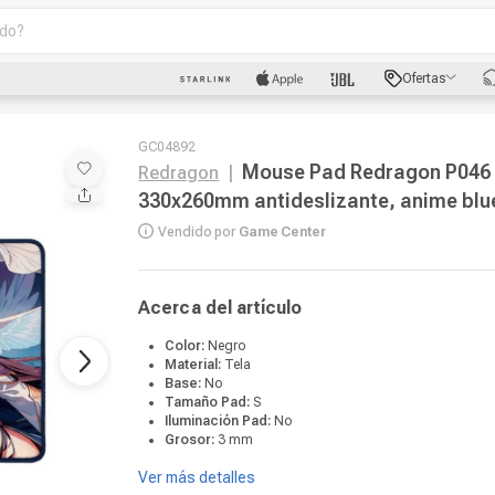
o?
scados
Ofertas
luetooth
GC04892
Mouse Pad Redragon P046
Redragon
|
330x260mm antideslizante, anime blu
Vendido por
Game Center
dad
Acerca del artículo
Color:
Negro
Material:
Tela
oth
Base:
No
Tamaño Pad:
S
puto
Iluminación Pad:
No
Grosor:
3 mm
Ver más detalles