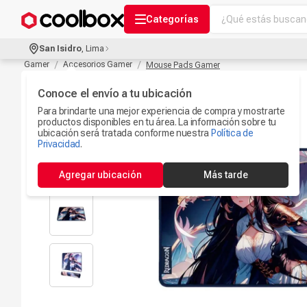
¿Qué estás buscand
Categorías
Términos más bu
San Isidro
,
Lima
Audífonos Con B
Gamer
Accesorios Gamer
Mouse Pads Gamer
1
.
Celulares
Conoce el envío a tu ubicación
2
.
Para brindarte una mejor experiencia de compra y mostrarte
Ipad
3
.
productos disponibles en tu área. La información sobre tu
ubicación será tratada conforme nuestra
Política de
Iphone 17
Privacidad
.
4
.
Microfono
5
.
Agregar ubicación
Más tarde
Camaras Seguri
6
.
Ps5
7
.
Parlantes Blueto
8
.
Accesorios Com
9
.
Smartwach
10
.