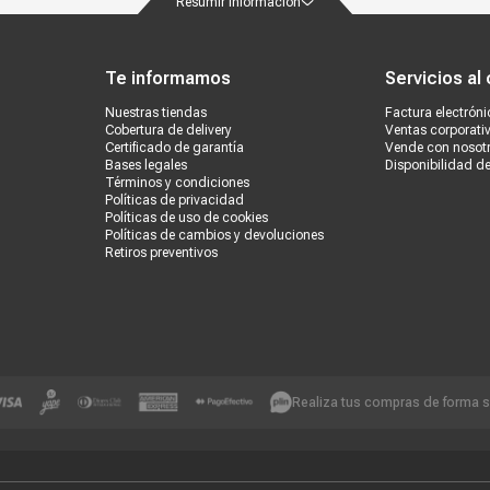
Resumir información
ondiciones
Políticas de privacidad
Canales de atención
Vende con nosotros
Nuestra
Te informamos
Servicios al 
Nuestras tiendas
Factura electróni
Cobertura de delivery
Ventas corporati
Certificado de garantía
Vende con nosot
Bases legales
Disponibilidad d
Términos y condiciones
Políticas de privacidad
Políticas de uso de cookies
Políticas de cambios y devoluciones
Retiros preventivos
Realiza tus compras de forma 