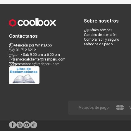
Compra segura
Términos y c
Sobre nosotros
¿Quiénes somos?
Canales de atención
Contáctanos
Compra fácil y seguro
Métodos de pago
Atención por WhatsApp
+01 712 3212
Lun - Sab 9:00 am a 6:00 pm
servicioalcliente@rashperu.com
gerenciasac@rashperu.com
Métodos de pago