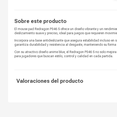
Grosor
3 mm
Tipo de deslizamiento
Antidezlizante
Sobre este producto
Resistencia al agua
No
El mouse pad Redragon P046 S ofrece un diseño vibrante y un rendimi
deslizamiento suave y preciso, ideal para juegos que requieren movimie
Incorpora una base antideslizante que asegura estabilidad incluso en 
garantiza durabilidad y resistencia al desgaste, manteniendo su forma y
Con su atractivo diseño anime blue, el Redragon P046 S no solo mejora e
para jugadores que buscan estilo, control y calidad en cada partida.
Valoraciones del producto