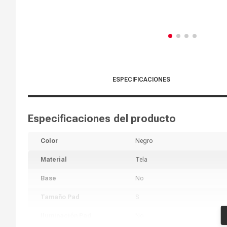
ESPECIFICACIONES
Especificaciones del producto
Color
Negro
Material
Tela
Base
No
Tamaño Pad
S
Iluminación Pad
No