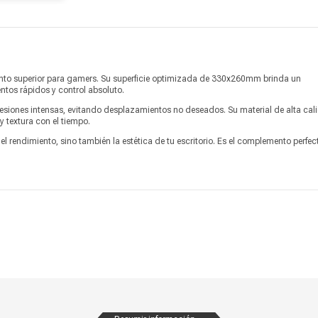
Producto digital
No
Vendido por
Marketplace
ento superior para gamers. Su superficie optimizada de 330x260mm brinda un
ntos rápidos y control absoluto.
sesiones intensas, evitando desplazamientos no deseados. Su material de alta cal
 textura con el tiempo.
l rendimiento, sino también la estética de tu escritorio. Es el complemento perfec