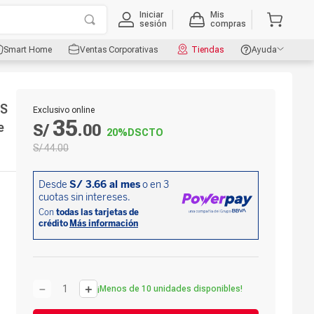
Iniciar
Mis
sesión
compras
Smart Home
Ventas Corporativas
Tiendas
Ayuda
 S
Exclusivo online
35
e
S/
.
00
20%
DSCTO
S/
44
.
00
－
＋
¡Menos de 10 unidades disponibles!