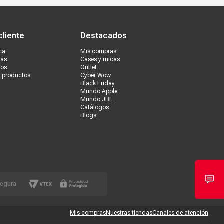
s tiendas
Ventas corporativas
cliente
Destacados
ca
Mis compras
vas
Cases y micas
ros
Outlet
e productos
Cyber Wow
Black Friday
Mundo Apple
Mundo JBL
Catálogos
Blogs
segura
Mis compras
Nuestras tiendas
Canales de atención