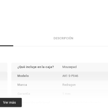
DESCRIPCIÓN
¿Qué incluye en la caja?
Mousepad
Modelo
AK1 S-P046
Marca
Redragon
Garantía
1 mes
Ver más
Información adicional
Solo se emite boleta de venta